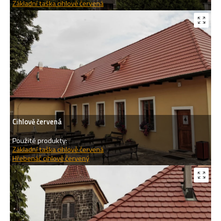
Základní taška cihlově červená
Cihlově červená
Použité produkty:
Základní taška cihlově červená
Hřebenáč cihlově červený