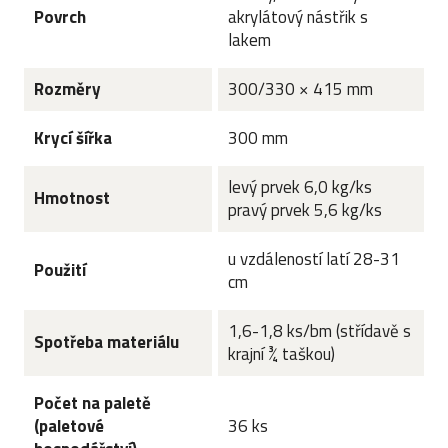
Povrch
akrylátový nástřik s
lakem
Rozměry
300/330 × 415 mm
Krycí šířka
300 mm
levý prvek 6,0 kg/ks
Hmotnost
pravý prvek 5,6 kg/ks
u vzdáleností latí 28-31
Použití
cm
1,6-1,8 ks/bm (střídavě s
Spotřeba materiálu
krajní ¾ taškou)
Počet na paletě
(paletové
36 ks