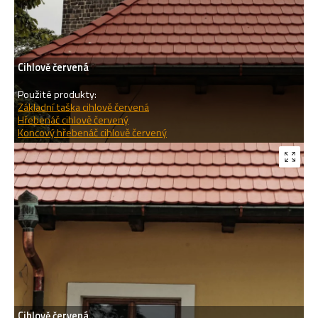
Cihlově červená
Použité produkty:
Základní taška cihlově červená
Hřebenáč cihlově červený
Koncový hřebenáč cihlově červený
Cihlově červená