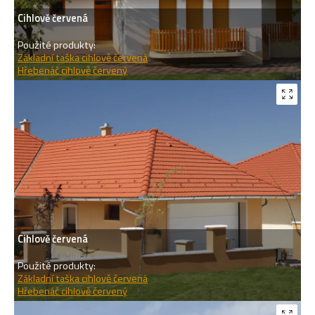
Cihlově červená
Použité produkty:
Základní taška cihlově červená
Hřebenáč cihlově červený
Cihlově červená
Použité produkty:
Základní taška cihlově červená
Hřebenáč cihlově červený