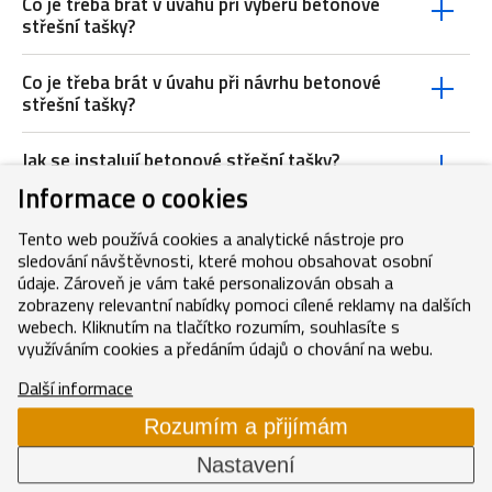
Co je třeba brát v úvahu při výběru betonové
střešní tašky?
Co je třeba brát v úvahu při návrhu betonové
střešní tašky?
Jak se instalují betonové střešní tašky?
Informace o cookies
Jaký druh betonu je vhodný pro betonové
střešní tašky?
Tento web používá cookies a analytické nástroje pro
sledování návštěvnosti, které mohou obsahovat osobní
údaje. Zároveň je vám také personalizován obsah a
Proč je důležité mít kvalitní a pevnou
zobrazeny relevantní nabídky pomoci cílené reklamy na dalších
podkladovou konstrukci pro betonové střešní
webech. Kliknutím na tlačítko rozumím, souhlasíte s
tašky?
využíváním cookies a předáním údajů o chování na webu.
Další informace
Jakou údržbu vyžaduje betonová střešní taška?
Rozumím a přijímám
Proč stojí za to investovat do kvalitní
Nastavení
betonové střešní tašky?