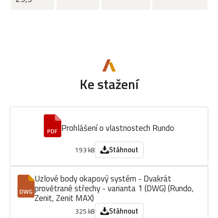
Ke stažení
Prohlášení o vlastnostech Rundo
PDF
Stáhnout
193 kB
Uzlové body okapový systém - Dvakrát
provětrané střechy - varianta 1 (DWG) (Rundo,
DWG
Zenit, Zenit MAX)
Stáhnout
325 kB