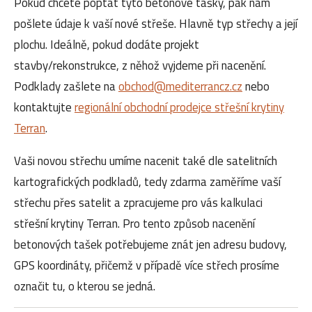
Pokud chcete poptat tyto betonové tašky, pak nám
pošlete údaje k vaší nové střeše. Hlavně typ střechy a její
plochu. Ideálně, pokud dodáte projekt
stavby/rekonstrukce, z něhož vyjdeme při nacenění.
Podklady zašlete na
obchod@mediterrancz.cz
nebo
kontaktujte
regionální obchodní prodejce střešní krytiny
Terran
.
Vaši novou střechu umíme nacenit také dle satelitních
kartografických podkladů, tedy zdarma zaměříme vaší
střechu přes satelit a zpracujeme pro vás kalkulaci
střešní krytiny Terran. Pro tento způsob nacenění
betonových tašek potřebujeme znát jen adresu budovy,
GPS koordináty, přičemž v případě více střech prosíme
označit tu, o kterou se jedná.