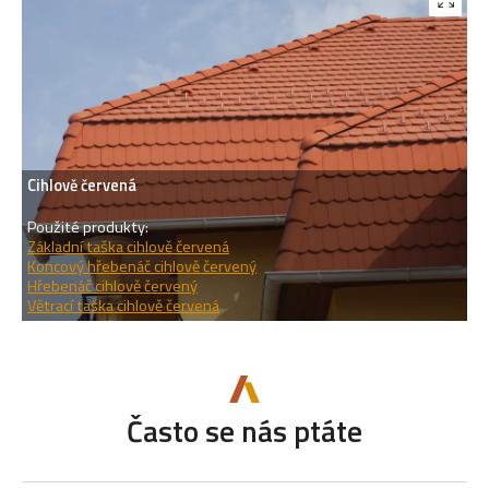
Cihlově červená
Použité produkty:
Základní taška cihlově červená
Koncový hřebenáč cihlově červený
Hřebenáč cihlově červený
Větrací taška cihlově červená
Často se nás ptáte