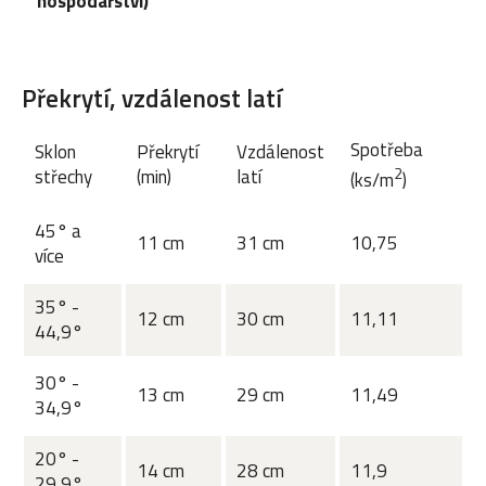
hospodářství)
Překrytí, vzdálenost latí
Spotřeba
Sklon
Překrytí
Vzdálenost
2
střechy
(min)
latí
(ks/m
)
45° a
11 cm
31 cm
10,75
více
35° -
12 cm
30 cm
11,11
44,9°
30° -
13 cm
29 cm
11,49
34,9°
20° -
14 cm
28 cm
11,9
29,9°