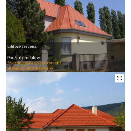
Cihlově červená
Použité produkty:
Základní taška cihlově červená
Hřebenáč cihlově červený