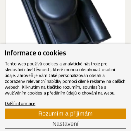
Informace o cookies
Tento web používá cookies a analytické nástroje pro
sledování návštěvnosti, které mohou obsahovat osobní
Kanalizační větrák komplet carbon
údaje. Zároveň je vám také personalizován obsah a
zobrazeny relevantní nabídky pomoci cílené reklamy na dalších
Carbon
(EVO)
webech. Kliknutím na tlačítko rozumím, souhlasíte s
1 665,80 Kč/ks
využíváním cookies a předáním údajů o chování na webu.
2 015,62 Kč/ks s DPH
Další informace
Rozumím a přijímám
RUNDO
Nastavení