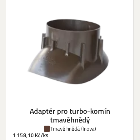
Adaptér pro turbo-komín
tmavěhnědý
Tmavě hnědá
(Inova)
1 158,10 Kč/ks