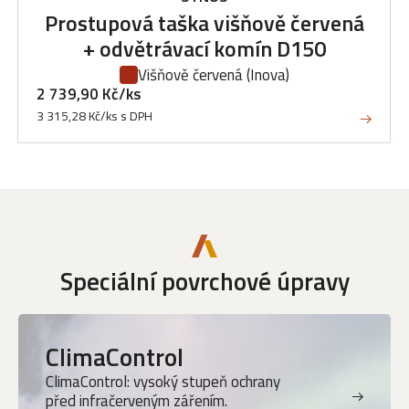
Prostupová taška višňově červená
+ odvětrávací komín D150
Višňově červená
(Inova)
2 739,90 Kč/ks
3 315,28 Kč/ks s DPH
Speciální povrchové úpravy
ClimaControl
ClimaControl: vysoký stupeň ochrany
před infračerveným zářením.