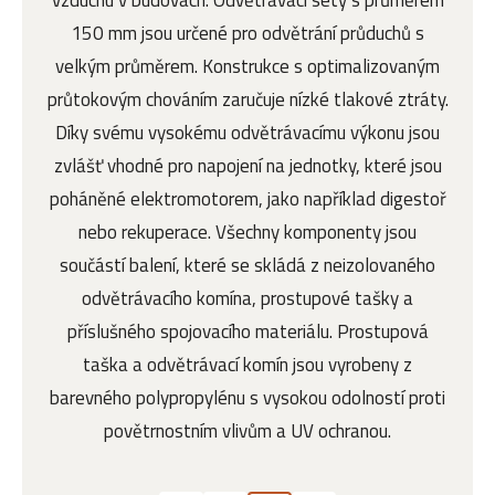
vzduchu v budovách. Odvětrávací sety s průměrem
150 mm jsou určené pro odvětrání průduchů s
velkým průměrem. Konstrukce s optimalizovaným
průtokovým chováním zaručuje nízké tlakové ztráty.
Díky svému vysokému odvětrávacímu výkonu jsou
zvlášť vhodné pro napojení na jednotky, které jsou
poháněné elektromotorem, jako například digestoř
nebo rekuperace. Všechny komponenty jsou
součástí balení, které se skládá z neizolovaného
odvětrávacího komína, prostupové tašky a
příslušného spojovacího materiálu. Prostupová
taška a odvětrávací komín jsou vyrobeny z
barevného polypropylénu s vysokou odolností proti
povětrnostním vlivům a UV ochranou.