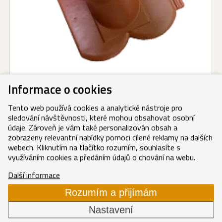
Kanalizační větrák komplet cihlově
Informace o cookies
červený
Tento web používá cookies a analytické nástroje pro
Cihlově červená
(Inova)
sledování návštěvnosti, které mohou obsahovat osobní
1 782 Kč/ks
údaje. Zároveň je vám také personalizován obsah a
2 156,22 Kč/ks s DPH
zobrazeny relevantní nabídky pomoci cílené reklamy na dalších
webech. Kliknutím na tlačítko rozumím, souhlasíte s
využíváním cookies a předáním údajů o chování na webu.
SYNUS
Kanalizační větrák komplet červený
Další informace
Červená
(ColorSystem)
Rozumím a přijímám
1 665,80 Kč/ks
Nastavení
2 015,62 Kč/ks s DPH