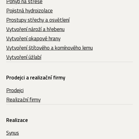
Pohyb na střeše
Pojistná hydroizolace
Prostupy střechy a osvětlení
Vytvoření nároží a hřebenu
Vytvoření okapové hrany
Vytvoření štítového a komínového lemu
Vytvoření úžlabí
Prodejci a realizační firmy
Prodejci
Realizační firmy
Realizace
Synus