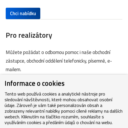
Chci nabídku
Pro realizátory
Můžete požádat o odbornou pomoc i naše obchodní
zástupce, obchodní oddělení telefonicky, písemně, e-
mailem.
Informace o cookies
Kontakty
Tento web používá cookies a analytické nástroje pro
sledování návštěvnosti, které mohou obsahovat osobní
údaje. Zároveň je vám také personalizován obsah a
zobrazeny relevantní nabídky pomoci cílené reklamy na dalších
webech. Kliknutím na tlačítko rozumím, souhlasíte s
využíváním cookies a předáním údajů o chování na webu.
Copyright © 2026, MEDITERRAN CZ s.r.o.