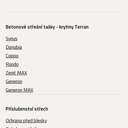
Betonové střešní tašky - krytiny Terran
Synus
Danubia
Coppo
Rundo
Zenit MAX
Generon
Generon MAX
Příslušenství střech
Ochrana před blesky