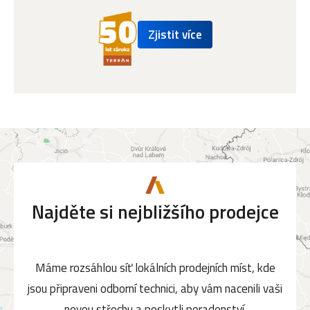
Zjistit více
Najděte si nejbližšího prodejce
Máme rozsáhlou síť lokálních prodejních míst, kde
jsou připraveni odborní technici, aby vám nacenili vaši
novou střechu a poskytli poradenství.