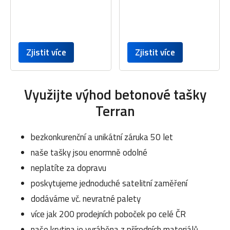
Zjistit více
Zjistit více
Využijte výhod betonové tašky
Terran
bezkonkurenční a unikátní záruka 50 let
naše tašky jsou enormně odolné
neplatíte za dopravu
poskytujeme jednoduché satelitní zaměření
dodáváme vč. nevratné palety
více jak 200 prodejních poboček po celé ČR
naše krytina je vyráběna z přírodních materiálů