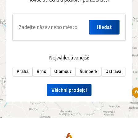
Nejvyhledávanější:
Praha
Brno
Olomouc
Šumperk
Ostrava
Všichni prodejci