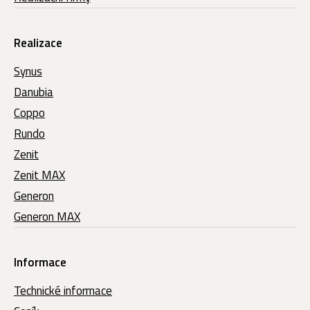
Realizace
Synus
Danubia
Coppo
Rundo
Zenit
Zenit MAX
Generon
Generon MAX
Informace
Technické informace