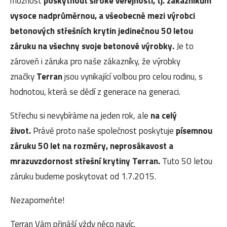
možnost
poskytnout široké veřejnosti, tj. zákazníkům
vysoce nadprůměrnou, a všeobecně mezi výrobci
betonových střešních krytin jedinečnou 50 letou
záruku na všechny svoje betonové výrobky.
Je to
zároveň i záruka pro naše zákazníky, že výrobky
značky
Terran
jsou vynikající volbou pro celou rodinu, s
hodnotou, která se dědí z generace na generaci.
Střechu si nevybíráme na jeden rok, ale
na celý
život.
Právě proto naše společnost poskytuje
písemnou
záruku 50 let na rozměry, neprosákavost a
mrazuvzdornost střešní krytiny Terran.
Tuto 50 letou
záruku budeme poskytovat od 1.7.2015.
Nezapomeňte!
Terran Vám přináší vždy něco navíc.