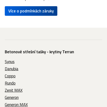
Více o podmínkách záruky
Betonové střešní tašky - krytiny Terran
Synus
Danubia
Coppo
Rundo
Zenit MAX
Generon
Generon MAX