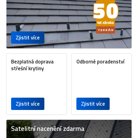
Zjistit více
Bezplatná doprava
Odborné poradenství
střešní krytiny
Zjistit více
Zjistit více
Satelitní nacenění zdarma