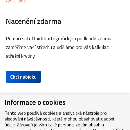
Zjistit více
Nacenění zdarma
Pomocí satelitních kartografických podkladů zdarma
zaměříme vaší střechu a uděláme pro vás kalkulaci
střešní krytiny.
Chci nabídku
Pro realizátory
Informace o cookies
Tento web používá cookies a analytické nástroje pro
Můžete požádat o odbornou pomoc i naše obchodní
sledování návštěvnosti, které mohou obsahovat osobní
údaje. Zároveň je vám také personalizován obsah a
zástupce, obchodní oddělení telefonicky, písemně, e-