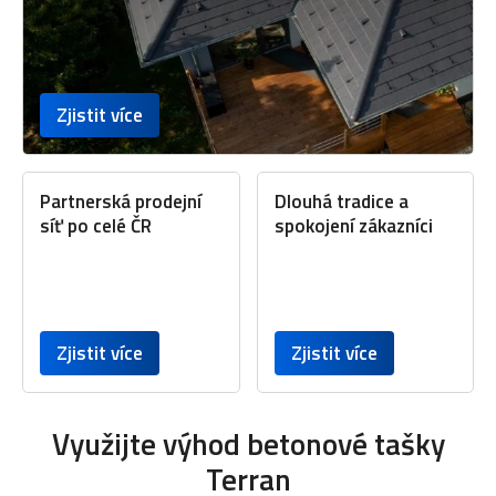
Zjistit více
Partnerská prodejní
Dlouhá tradice a
síť po celé ČR
spokojení zákazníci
Zjistit více
Zjistit více
Využijte výhod betonové tašky
Terran