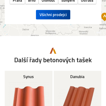
Praha
Brno
Olomouc
Šumperk
Ostrava
Všichni prodejci
Další řady betonových tašek
Synus
Danubia