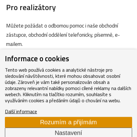
Pro realizátory
Můžete požádat o odbornou pomoc i naše obchodní
zástupce, obchodní oddělení telefonicky, písemně, e-
mailem.
Informace o cookies
Kontakty
Tento web používá cookies a analytické nástroje pro
sledování návštěvnosti, které mohou obsahovat osobní
údaje. Zároveň je vám také personalizován obsah a
zobrazeny relevantní nabídky pomoci cílené reklamy na dalších
webech. Kliknutím na tlačítko rozumím, souhlasíte s
využíváním cookies a předáním údajů o chování na webu.
Copyright © 2026, MEDITERRAN CZ s.r.o.
Další informace
Cookies
GDPR
Mapa webu
Rozumím a přijímám
Nastavení