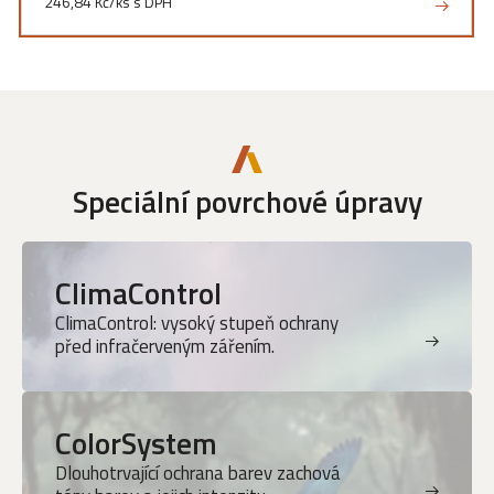
246,84 Kč/ks s DPH
Speciální povrchové úpravy
ClimaControl
ClimaControl: vysoký stupeň ochrany
před infračerveným zářením.
ColorSystem
Dlouhotrvající ochrana barev zachová