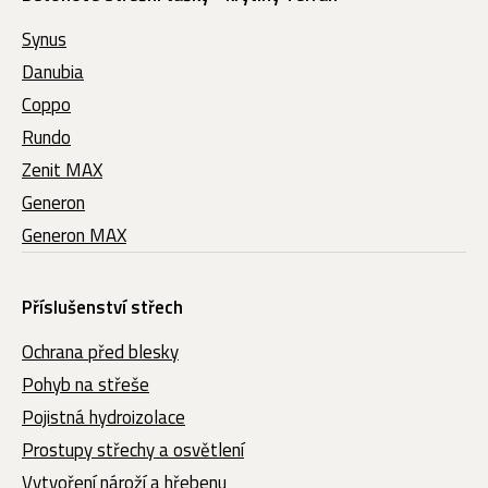
Synus
Danubia
Coppo
Rundo
Zenit MAX
Generon
Generon MAX
Příslušenství střech
Ochrana před blesky
Pohyb na střeše
Pojistná hydroizolace
Prostupy střechy a osvětlení
Vytvoření nároží a hřebenu