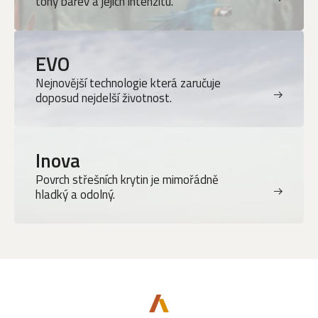
tóny barev a jejich intenzitu.
EVO
Nejnovější technologie která zaručuje
doposud nejdelší životnost.
Inova
Povrch střešních krytin je mimořádně
hladký a odolný.