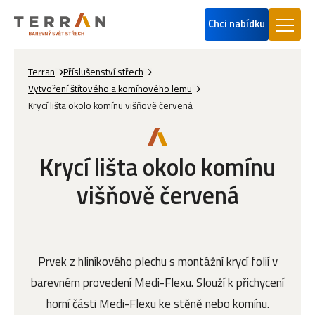
Chci nabídku
Terran
Příslušenství střech
Vytvoření štítového a komínového lemu
Krycí lišta okolo komínu višňově červená
Krycí lišta okolo komínu
višňově červená
Prvek z hliníkového plechu s montážní krycí folií v
barevném provedení Medi-Flexu. Slouží k přichycení
horní části Medi-Flexu ke stěně nebo komínu.