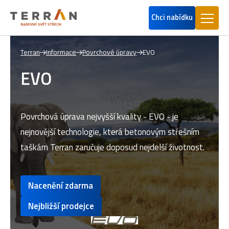
Chci nabídku
Terran
Informace
Povrchové úpravy
EVO
EVO
Povrchová úprava nejvyšší kvality - EVO - je
nejnovější technologie, která betonovým střešním
taškám Terran zaručuje doposud nejdelší životnost.
Nacenění zdarma
Nejbližší prodejce