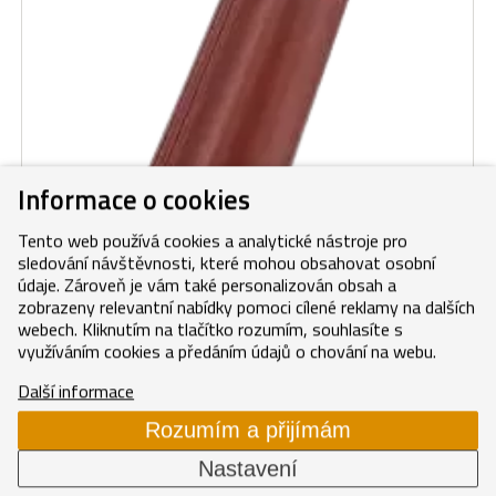
Informace o cookies
Tento web používá cookies a analytické nástroje pro
sledování návštěvnosti, které mohou obsahovat osobní
údaje. Zároveň je vám také personalizován obsah a
zobrazeny relevantní nabídky pomoci cílené reklamy na dalších
Poloviční taška merlot
webech. Kliknutím na tlačítko rozumím, souhlasíte s
využíváním cookies a předáním údajů o chování na webu.
Merlot
(EVO)
43,90 Kč/ks
Další informace
53,12 Kč/ks s DPH
Rozumím a přijímám
Nastavení
DANUBIA