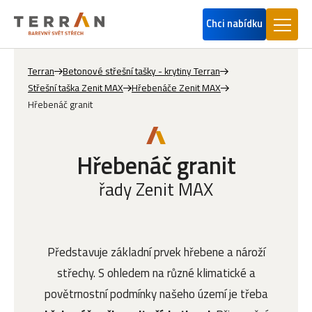
Chci nabídku
Terran
Betonové střešní tašky - krytiny Terran
Střešní taška Zenit MAX
Hřebenáče Zenit MAX
Hřebenáč granit
Hřebenáč granit
řady Zenit MAX
Představuje základní prvek hřebene a nároží
střechy. S ohledem na různé klimatické a
povětrnostní podmínky našeho území je třeba