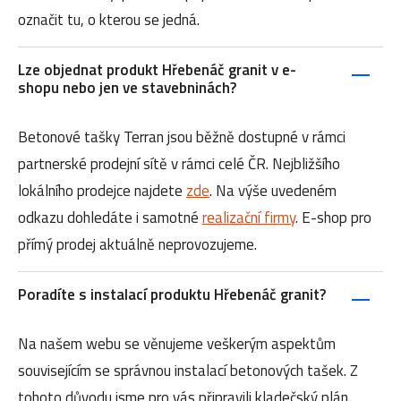
označit tu, o kterou se jedná.
Lze objednat produkt Hřebenáč granit v e-
shopu nebo jen ve stavebninách?
Betonové tašky Terran jsou běžně dostupné v rámci
partnerské prodejní sítě v rámci celé ČR. Nejbližšího
lokálního prodejce najdete
zde
. Na výše uvedeném
odkazu dohledáte i samotné
realizační firmy
. E-shop pro
přímý prodej aktuálně neprovozujeme.
Poradíte s instalací produktu Hřebenáč granit?
Na našem webu se věnujeme veškerým aspektům
souvisejícím se správnou instalací betonových tašek. Z
tohoto důvodu jsme pro vás připravili kladečský plán