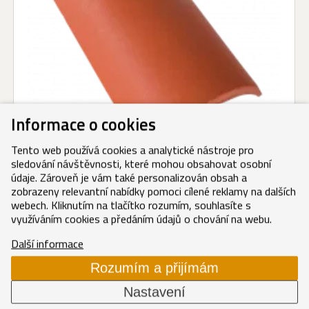
Informace o cookies
Tento web používá cookies a analytické nástroje pro
sledování návštěvnosti, které mohou obsahovat osobní
Hřebenáč mars matný
údaje. Zároveň je vám také personalizován obsah a
zobrazeny relevantní nabídky pomoci cílené reklamy na dalších
Mars matný
(ClimaControl)
webech. Kliknutím na tlačítko rozumím, souhlasíte s
132,20 Kč/ks
využíváním cookies a předáním údajů o chování na webu.
159,96 Kč/ks s DPH
Další informace
Rozumím a přijímám
ZENIT MAX
Nastavení