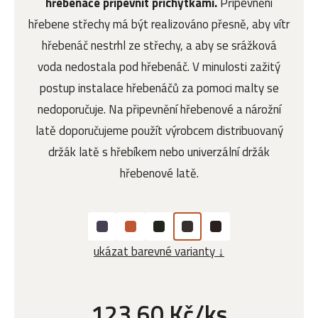
hřebenáče připevnit příchytkami.
Připevnění
hřebene střechy má být realizováno přesně, aby vítr
hřebenáč nestrhl ze střechy, a aby se srážková
voda nedostala pod hřebenáč. V minulosti zažitý
postup instalace hřebenáčů za pomoci malty se
nedoporučuje. Na připevnění hřebenové a nárožní
latě doporučujeme použít výrobcem distribuovaný
držák latě s hřebíkem nebo univerzální držák
hřebenové latě.
ukázat barevné varianty ↓
123,60 Kč/ks