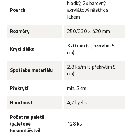
hladký, 2x barevný
Povrch
akrylátový nástřik s
lakem
Rozměry
250/230 × 420 mm
370 mm (s překrytím 5
Krycí délka
cm)
2,8 ks/m (s překrytím 5
Spotřeba materiálu
cm)
Překrytí
min. 5 cm
Hmotnost
4,7 kg/ks
Počet na paletě
(paletové
128 ks
hospodářství)