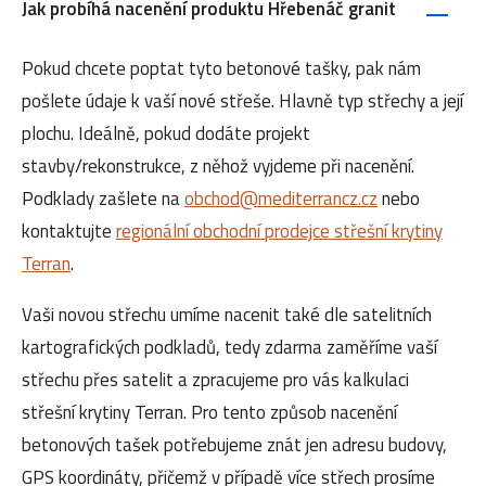
Jak probíhá nacenění produktu Hřebenáč granit
Pokud chcete poptat tyto betonové tašky, pak nám
pošlete údaje k vaší nové střeše. Hlavně typ střechy a její
plochu. Ideálně, pokud dodáte projekt
stavby/rekonstrukce, z něhož vyjdeme při nacenění.
Podklady zašlete na
obchod@mediterrancz.cz
nebo
kontaktujte
regionální obchodní prodejce střešní krytiny
Terran
.
Vaši novou střechu umíme nacenit také dle satelitních
kartografických podkladů, tedy zdarma zaměříme vaší
střechu přes satelit a zpracujeme pro vás kalkulaci
střešní krytiny Terran. Pro tento způsob nacenění
betonových tašek potřebujeme znát jen adresu budovy,
GPS koordináty, přičemž v případě více střech prosíme