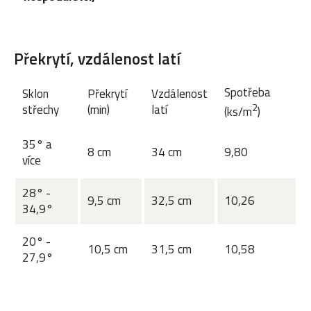
Překrytí, vzdálenost latí
Spotřeba
Sklon
Překrytí
Vzdálenost
2
střechy
(min)
latí
(ks/m
)
35° a
8 cm
34 cm
9,80
více
28° -
9,5 cm
32,5 cm
10,26
34,9°
20° -
10,5 cm
31,5 cm
10,58
27,9°