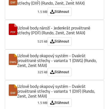
střechy (DXF) (Rundo, Zenit, Zenit MAX)
DXF
Stáhnout
1.5 MB
Uzlové body nároží - Jedenkrát provětrané
střechy (PDF) (Rundo, Zenit, Zenit MAX)
PDF
Stáhnout
525 kB
Uzlové body okapový systém - Dvakrát
provětrané střechy - varianta 1 (DWG) (Rundo,
DWG
Zenit, Zenit MAX)
Stáhnout
325 kB
Uzlové body okapový systém - Dvakrát
provětrané střechy - varianta 1 (DXF) (Rundo,
DXF
Zenit, Zenit MAX)
Stáhnout
1.5 MB