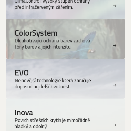
ClimaControl: vysoký stupeň ochrany
před infračerveným zářením.
ColorSystem
Dlouhotrvající ochrana barev zachová
tóny barev a jejich intenzitu.
EVO
Nejnovější technologie která zaručuje
doposud nejdelší životnost.
Inova
Povrch střešních krytin je mimořádně
hladký a odolný.