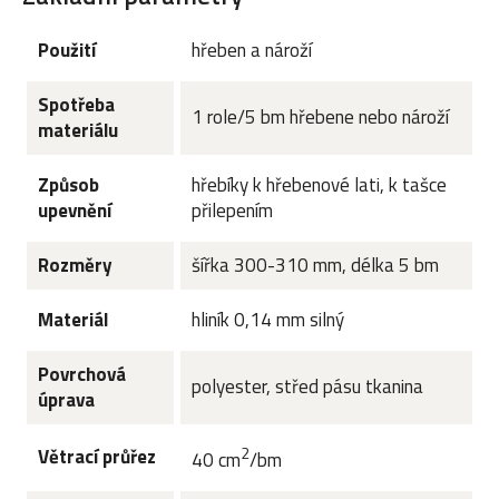
Použití
hřeben a nároží
Spotřeba
1 role/5 bm hřebene nebo nároží
materiálu
Způsob
hřebíky k hřebenové lati, k tašce
upevnění
přilepením
Rozměry
šířka 300-310 mm, délka 5 bm
Materiál
hliník 0,14 mm silný
Povrchová
polyester, střed pásu tkanina
úprava
2
Větrací průřez
40 cm
/bm