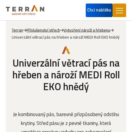
Chci nabídku
Terran
Příslušenství střech
Vytvoření nároží a hřebenu
Univerzální větrací pás na hřeben a nároží MEDI Roll EKO hnědý
Univerzální větrací pás na
hřeben a nároží MEDI Roll
EKO hnědý
Je kombinovaný pás, barevně přizpůsobený odstínu
krytiny. Střed pásu je z pevné tkaniny, která