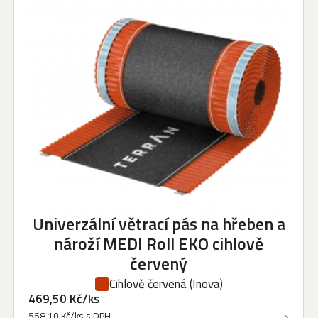
Univerzální větrací pás na hřeben a
nároží MEDI Roll EKO cihlově
červený
Cihlově červená
(Inova)
469,50 Kč/ks
568,10 Kč/ks s DPH