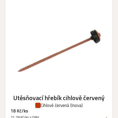
Utěsňovací hřebík cihlově červený
Cihlově červená
(Inova)
18 Kč/ks
21,78 Kč/ks s DPH