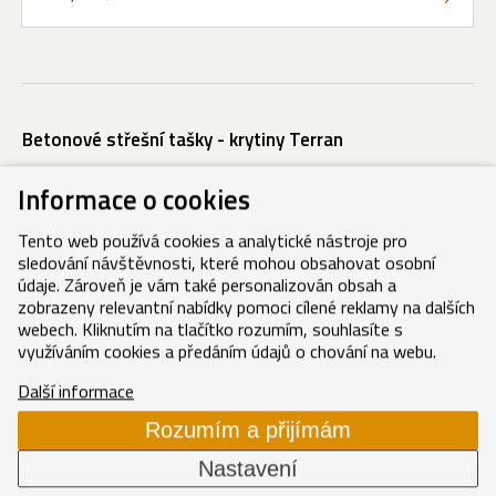
Betonové střešní tašky - krytiny Terran
Synus
Informace o cookies
Danubia
Tento web používá cookies a analytické nástroje pro
Coppo
sledování návštěvnosti, které mohou obsahovat osobní
Rundo
údaje. Zároveň je vám také personalizován obsah a
zobrazeny relevantní nabídky pomoci cílené reklamy na dalších
Zenit MAX
webech. Kliknutím na tlačítko rozumím, souhlasíte s
Generon
využíváním cookies a předáním údajů o chování na webu.
Generon MAX
Další informace
Rozumím a přijímám
Příslušenství střech
Nastavení