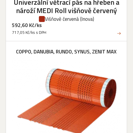
Univerzální větrací pás na hřeben a
nároží MEDI Roll višňově červený
Višňově červená
(Inova)
592,60 Kč/ks
717,05 Kč/ks s DPH
COPPO, DANUBIA, RUNDO, SYNUS, ZENIT MAX