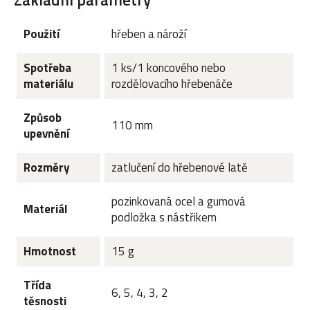
Použití
hřeben a nároží
Spotřeba
1 ks/1 koncového nebo
materiálu
rozdělovacího hřebenáče
Způsob
110 mm
upevnění
Rozměry
zatlučení do hřebenové latě
pozinkovaná ocel a gumová
Materiál
podložka s nástřikem
Hmotnost
15 g
Třída
6, 5, 4, 3, 2
těsnosti