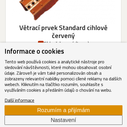
Větrací prvek Standard cihlově
červený
Cihlově červená
(Inova)
249,60 Kč/ks
Informace o cookies
302,02 Kč/ks s DPH
Tento web používá cookies a analytické nástroje pro
sledování návštěvnosti, které mohou obsahovat osobní
údaje. Zároveň je vám také personalizován obsah a
COPPO, DANUBIA, RUNDO, SYNUS, ZENIT MAX
zobrazeny relevantní nabídky pomoci cílené reklamy na dalších
Větrací prvek Standard hnědý
webech. Kliknutím na tlačítko rozumím, souhlasíte s
využíváním cookies a předáním údajů o chování na webu.
Hnědá
249,60 Kč/ks
Další informace
302,02 Kč/ks s DPH
Rozumím a přijímám
Nastavení