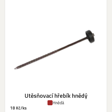
Utěsňovací hřebík hnědý
Hnědá
18 Kč/ks