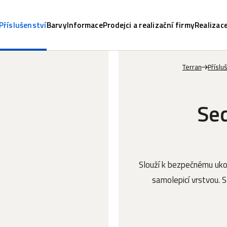
Příslušenství
Barvy
Informace
Prodejci a realizační firmy
Realizac
Terran
Příslu
Sed
Slouží k bezpečnému ukon
samolepicí vrstvou. 