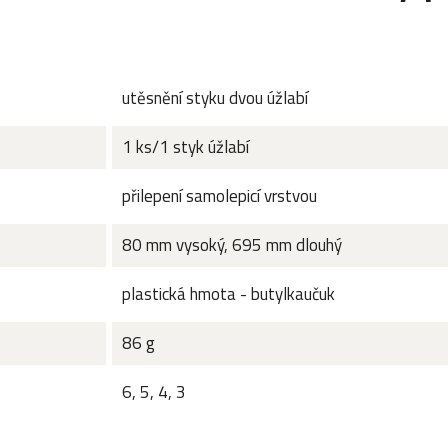
utěsnění styku dvou úžlabí
1 ks/1 styk úžlabí
přilepení samolepicí vrstvou
80 mm vysoký, 695 mm dlouhý
plastická hmota - butylkaučuk
86 g
6, 5, 4, 3