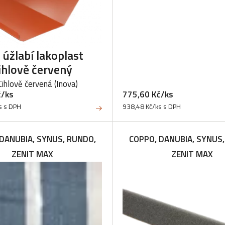
 úžlabí lakoplast
ihlově červený
Cihlově červená
(Inova)
č/ks
775,60 Kč/ks
s s DPH
938,48 Kč/ks s DPH
DANUBIA, SYNUS, RUNDO,
COPPO, DANUBIA, SYNUS,
ZENIT MAX
ZENIT MAX