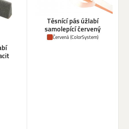
Těsnící pás úžlabí
samolepící červený
Červená
(ColorSystem)
abí
acit