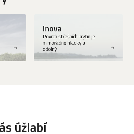
Inova
Povrch střešních krytin je
mimořádně hladký a
odolný.
ás úžlabí