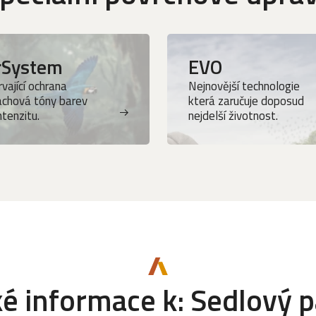
rSystem
EVO
vající ochrana
Nejnovější technologie
achová tóny barev
která zaručuje doposud
intenzitu.
nejdelší životnost.
é informace k: Sedlový p