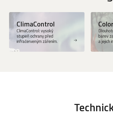
ClimaControl
Colo
ClimaControl: vysoký
Dlouhotr
stupeň ochrany před
barev z
infračerveným zářením.
a jejich 
Technick