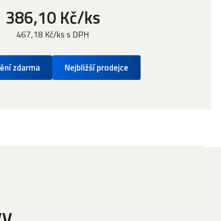
386,10 Kč/ks
467,18 Kč/ks s DPH
ění zdarma
Nejbližší prodejce
vy