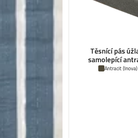
Těsnící pás úžl
samolepící antr
Antracit
(Inova)