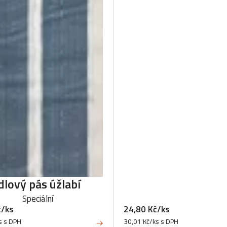
dlový pás úžlabí
Speciální
č/ks
24,80 Kč/ks
s s DPH
30,01 Kč/ks s DPH