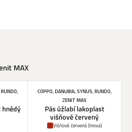
Zenit MAX
 RUNDO,
COPPO, DANUBIA, SYNUS, RUNDO,
ZENIT MAX
t hnědý
Pás úžlabí lakoplast
višňově červený
Višňově červená
(Inova)