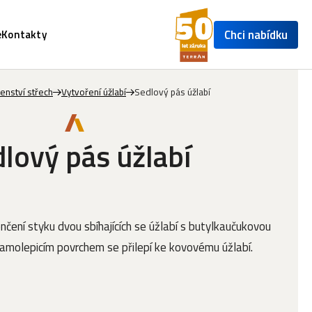
Chci nabídku
e
Kontakty
šenství střech
Vytvoření úžlabí
Sedlový pás úžlabí
lový pás úžlabí
čení styku dvou sbíhajících se úžlabí s butylkaučukovou
Samolepicím povrchem se přilepí ke kovovému úžlabí.