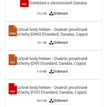
Prohlášení o vlastnostech Danubia
PDF
Stáhnout
552 kB
Uzlové body hřeben - Dvakrát provětrané
střechy (DWG) (Standard, Danubia, Coppo)
DWG
Stáhnout
331 kB
Uzlové body hřeben - Dvakrát provětrané
střechy (DXF) (Standard, Danubia, Coppo)
DXF
Stáhnout
1.6 MB
Uzlové body hřeben - Dvakrát provětrané
střechy (PDF) (Standard, Danubia, Coppo)
PDF
Stáhnout
645 kB