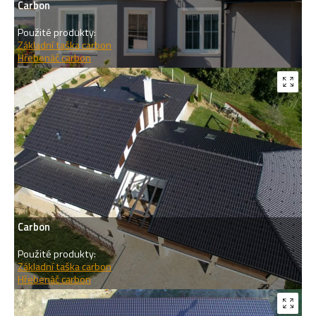
Carbon
Použité produkty:
Základní taška carbon
Hřebenáč carbon
Carbon
Použité produkty:
Základní taška carbon
Hřebenáč carbon