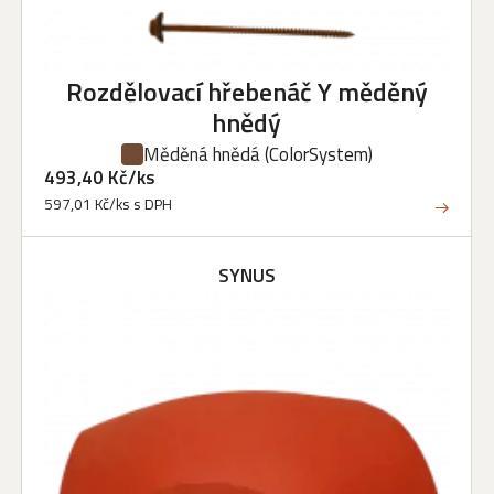
Rozdělovací hřebenáč Y měděný
hnědý
Měděná hnědá
(ColorSystem)
493,40 Kč/ks
597,01 Kč/ks s DPH
SYNUS