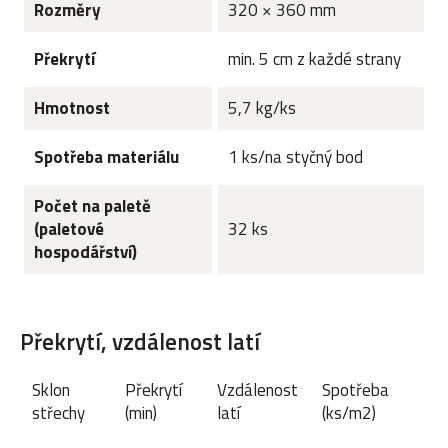
Rozměry
320 × 360 mm
Překrytí
min. 5 cm z každé strany
Hmotnost
5,7 kg/ks
Spotřeba materiálu
1 ks/na styčný bod
Počet na paletě
(paletové
32 ks
hospodářství)
Překrytí, vzdálenost latí
Sklon
Překrytí
Vzdálenost
Spotřeba
střechy
(min)
latí
(ks/m2)