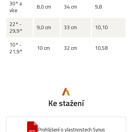
30° a
8,0 cm
34 cm
9,8
více
22° -
9,0 cm
33 cm
10,10
29,9°
10° -
10 cm
32 cm
10,58
21,9°
Ke stažení
Prohlášení o vlastnostech Synus
PDF