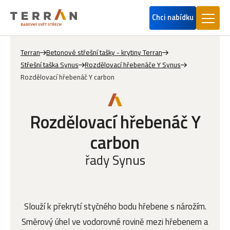
Chci nabídku
Terran
Betonové střešní tašky - krytiny Terran
Střešní taška Synus
Rozdělovací hřebenáče Y Synus
Rozdělovací hřebenáč Y carbon
Rozdělovací hřebenáč Y
carbon
řady Synus
Slouží k překrytí styčného bodu hřebene s nárožím.
Směrový úhel ve vodorovné rovině mezi hřebenem a