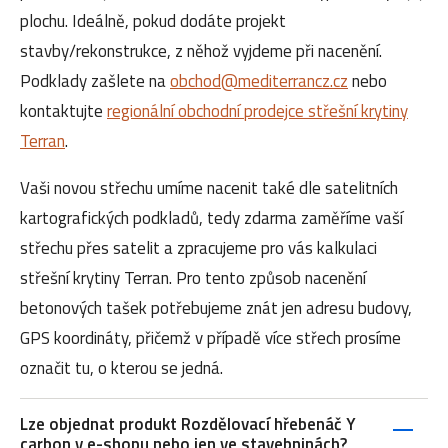
plochu. Ideálně, pokud dodáte projekt
stavby/rekonstrukce, z něhož vyjdeme při nacenění.
Podklady zašlete na
obchod@mediterrancz.cz
nebo
kontaktujte
regionální obchodní prodejce střešní krytiny
Terran
.
Vaši novou střechu umíme nacenit také dle satelitních
kartografických podkladů, tedy zdarma zaměříme vaší
střechu přes satelit a zpracujeme pro vás kalkulaci
střešní krytiny Terran. Pro tento způsob nacenění
betonových tašek potřebujeme znát jen adresu budovy,
GPS koordináty, přičemž v případě více střech prosíme
označit tu, o kterou se jedná.
Lze objednat produkt Rozdělovací hřebenáč Y
carbon v e-shopu nebo jen ve stavebninách?