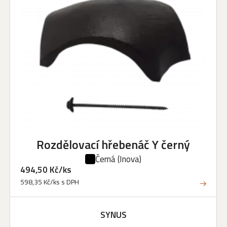
Rozdělovací hřebenáč Y černý
Černá
(Inova)
494,50 Kč/ks
598,35 Kč/ks s DPH
SYNUS