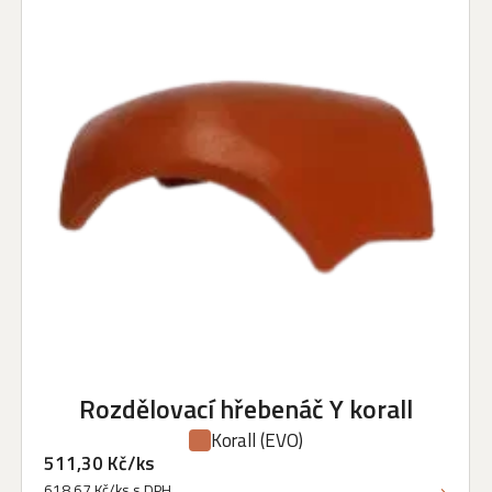
Rozdělovací hřebenáč Y korall
Korall
(EVO)
511,30 Kč/ks
618,67 Kč/ks s DPH