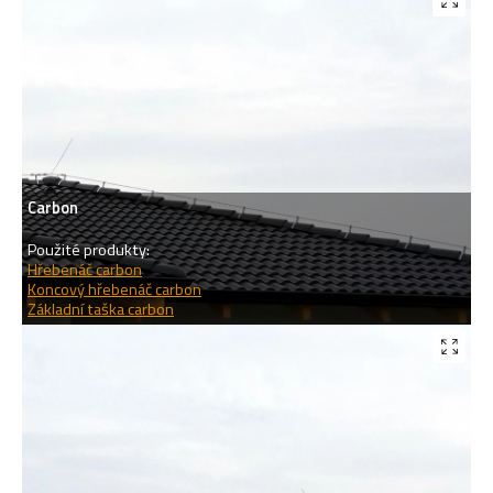
Carbon
Použité produkty:
Hřebenáč carbon
Koncový hřebenáč carbon
Základní taška carbon