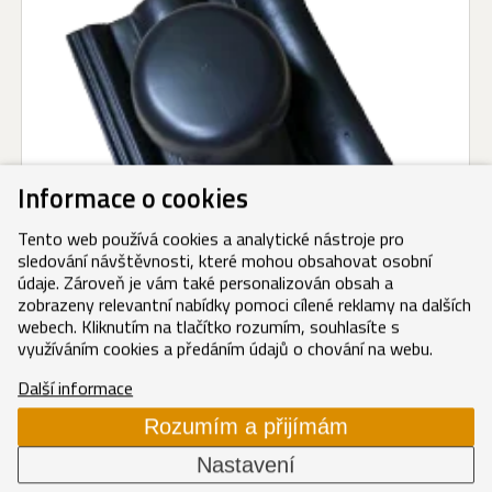
Informace o cookies
Tento web používá cookies a analytické nástroje pro
sledování návštěvnosti, které mohou obsahovat osobní
údaje. Zároveň je vám také personalizován obsah a
zobrazeny relevantní nabídky pomoci cílené reklamy na dalších
webech. Kliknutím na tlačítko rozumím, souhlasíte s
Kanalizační větrák komplet carbon
využíváním cookies a předáním údajů o chování na webu.
Carbon
(EVO)
Další informace
1 665,80 Kč/ks
Rozumím a přijímám
2 015,62 Kč/ks s DPH
Nastavení