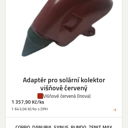
Adaptér pro solární kolektor
višňově červený
Višňově červená
(Inova)
1 357,90 Kč/ks
1 643,06 Kč/ks s DPH
COPPO, DANUBIA, SYNUS, RUNDO, ZENIT MAX