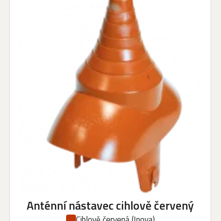
Anténní nástavec cihlově červený
Cihlově červená
(Inova)