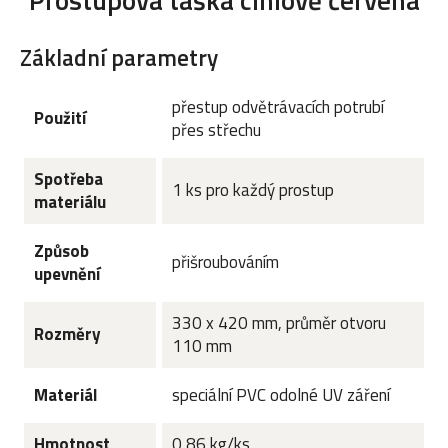
Prostupová taška cihlově červená
Základní parametry
přestup odvětrávacích potrubí
Použití
přes střechu
Spotřeba
1 ks pro každý prostup
materiálu
Způsob
přišroubováním
upevnění
330 x 420 mm, průměr otvoru
Rozměry
110 mm
Materiál
speciální PVC odolné UV záření
Hmotnost
0,86 kg/ks