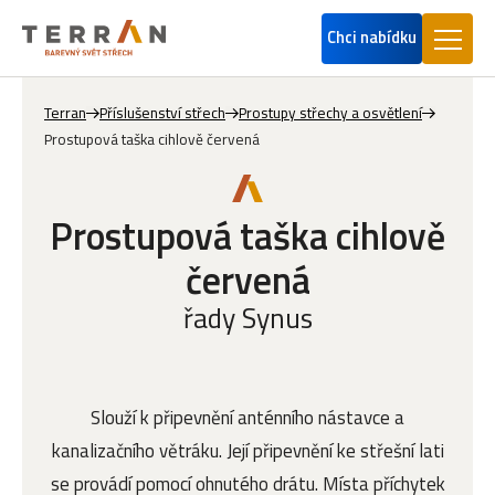
Chci nabídku
Terran
Příslušenství střech
Prostupy střechy a osvětlení
Prostupová taška cihlově červená
Prostupová taška cihlově
červená
řady Synus
Slouží k připevnění anténního nástavce a
kanalizačního větráku. Její připevnění ke střešní lati
se provádí pomocí ohnutého drátu. Místa příchytek