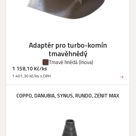
Adaptér pro turbo-komín
tmavěhnědý
Tmavě hnědá
(Inova)
1 158,10 Kč/ks
1 401,30 Kč/ks s DPH
COPPO, DANUBIA, SYNUS, RUNDO, ZENIT MAX