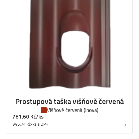
Prostupová taška višňově červená
Višňově červená
(Inova)
781,60 Kč/ks
945,74 Kč/ks s DPH