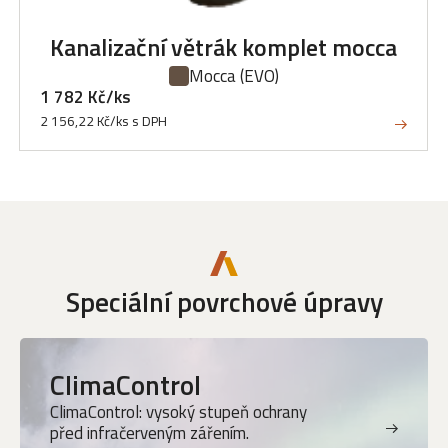
Kanalizační větrák komplet mocca
Mocca
(EVO)
1 782 Kč/ks
2 156,22 Kč/ks s DPH
Speciální povrchové úpravy
ClimaControl
ClimaControl: vysoký stupeň ochrany
před infračerveným zářením.