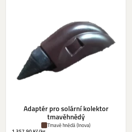
Adaptér pro solární kolektor
tmavěhnědý
Tmavě hnědá
(Inova)
1 357,90 Kč/ks