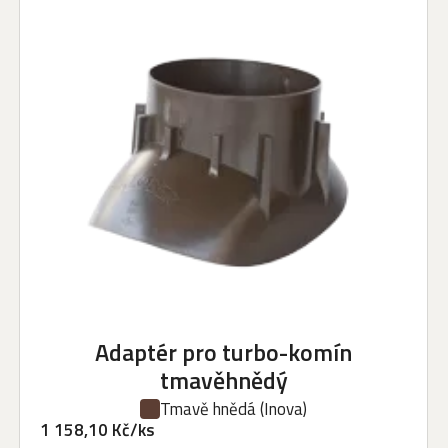
Adaptér pro turbo-komín
tmavěhnědý
Tmavě hnědá
(Inova)
1 158,10 Kč/ks