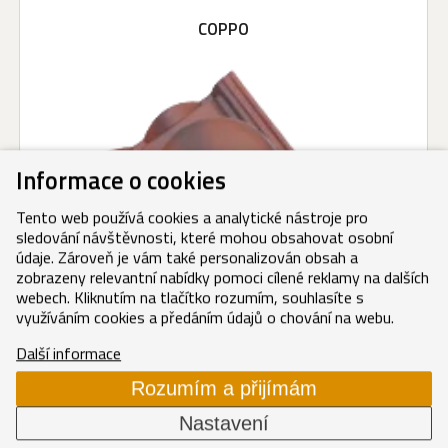
COPPO
Informace o cookies
Tento web používá cookies a analytické nástroje pro
sledování návštěvnosti, které mohou obsahovat osobní
údaje. Zároveň je vám také personalizován obsah a
zobrazeny relevantní nabídky pomoci cílené reklamy na dalších
webech. Kliknutím na tlačítko rozumím, souhlasíte s
využíváním cookies a předáním údajů o chování na webu.
Další informace
Rozumím a přijímám
Kanalizační větrák komplet antický
Nastavení