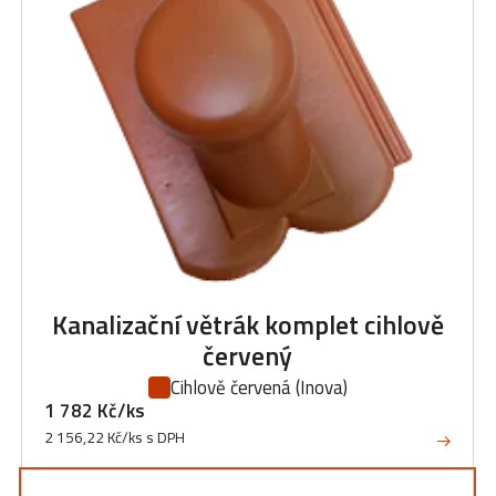
Kanalizační větrák komplet cihlově
červený
Cihlově červená
(Inova)
1 782 Kč/ks
2 156,22 Kč/ks s DPH