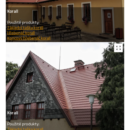
Korall
Použité produkty:
Základní taška korall
Hřebenáč korall
Koncový hřebenáč korall
Korall
Použité produkty:
Základní taška korall