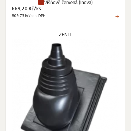
Višňově červená
(Inova)
669,20 Kč/ks
809,73 Kč/ks s DPH
ZENIT