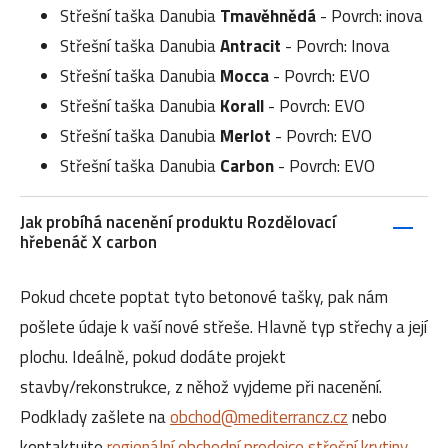
Střešní taška Danubia
Tmavěhnědá
- Povrch: inova
Střešní taška Danubia
Antracit
- Povrch: Inova
Střešní taška Danubia
Mocca
- Povrch: EVO
Střešní taška Danubia
Korall
- Povrch: EVO
Střešní taška Danubia
Merlot
- Povrch: EVO
Střešní taška Danubia
Carbon
- Povrch: EVO
Jak probíhá nacenění produktu Rozdělovací
hřebenáč X carbon
Pokud chcete poptat tyto betonové tašky, pak nám
pošlete údaje k vaší nové střeše. Hlavně typ střechy a její
plochu. Ideálně, pokud dodáte projekt
stavby/rekonstrukce, z něhož vyjdeme při nacenění.
Podklady zašlete na
obchod@mediterrancz.cz
nebo
kontaktujte
regionální obchodní prodejce střešní krytiny