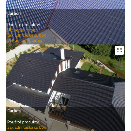
Carbon
Použité produkty:
Hřebenáč carbon
Základní taška carbon
Větrací taška carbon
Carbon
Použité produkty:
Základní taška carbon