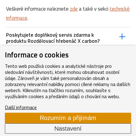
Veškeré informace naleznete
zde
a také v sekci
technické
informace
.
Poskytujete doplňkový servis zdarma k
produktu Rozdělovací hřebenáč X carbon?
Informace o cookies
Proč je betonová střešní taška lepší než jiný
materiál?
Tento web používá cookies a analytické nástroje pro
sledování návštěvnosti, které mohou obsahovat osobní
Co je třeba brát v úvahu při výběru betonové
údaje. Zároveň je vám také personalizován obsah a
střešní tašky?
zobrazeny relevantní nabídky pomoci cílené reklamy na dalších
webech. Kliknutím na tlačítko rozumím, souhlasíte s
využíváním cookies a předáním údajů o chování na webu.
Co je třeba brát v úvahu při návrhu betonové
střešní tašky?
Další informace
Rozumím a přijímám
Jak se instalují betonové střešní tašky?
Nastavení