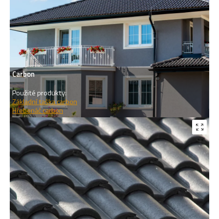
Carbon
Použité produkty:
Základní taška carbon
Hřebenáč carbon