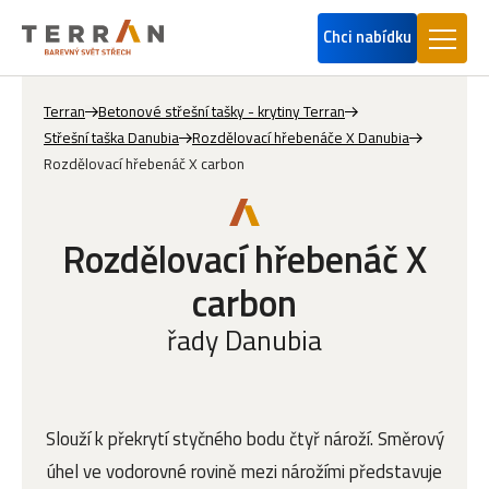
Chci nabídku
Terran
Betonové střešní tašky - krytiny Terran
Střešní taška Danubia
Rozdělovací hřebenáče X Danubia
Rozdělovací hřebenáč X carbon
Rozdělovací hřebenáč X
carbon
řady Danubia
Slouží k překrytí styčného bodu čtyř nároží. Směrový
úhel ve vodorovné rovině mezi nárožími představuje