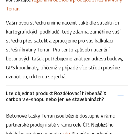
Terran
.
Vaši novou střechu umíme nacenit také dle satelitních
kartografických podkladů, tedy zdarma zaměříme vaší
střechu přes satelit a zpracujeme pro vás kalkulaci
střešní krytiny Terran. Pro tento způsob nacenění
betonových tašek potřebujeme znát jen adresu budovy,
GPS koordináty, přičemž v případě více střech prosíme
označit tu, o kterou se jedná.
Lze objednat produkt Rozdělovací hřebenáč X
carbon v e-shopu nebo jen ve stavebninách?
Betonové tašky Terran jsou běžně dostupné v rámci
partnerské prodejní sítě v rámci celé ČR. Nejbližšího
lokálního prodejce najdete
zde
. Na výše uvedeném