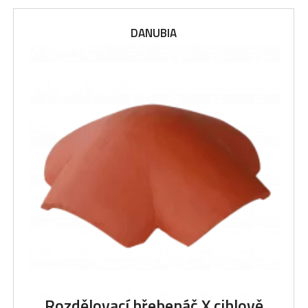
DANUBIA
Rozdělovací hřebenáč X cihlově