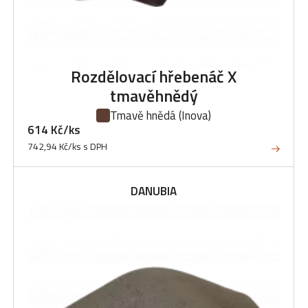
Rozdělovací hřebenáč X
tmavěhnědý
Tmavě hnědá
(Inova)
614 Kč/ks
742,94 Kč/ks s DPH
DANUBIA