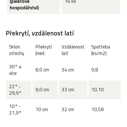
(paletové
16 ks
hospodářství)
Překrytí, vzdálenost latí
Sklon
Překrytí
Vzdálenost
Spotřeba
střechy
(min)
latí
(ks/m2)
30° a
8,0 cm
34 cm
9,8
více
22° -
9,0 cm
33 cm
10,10
29,9°
10° -
10 cm
32 cm
10,58
21,9°