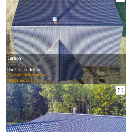
Carbon
Použité produkty:
Základní taška carbon
Hřebenáč carbon