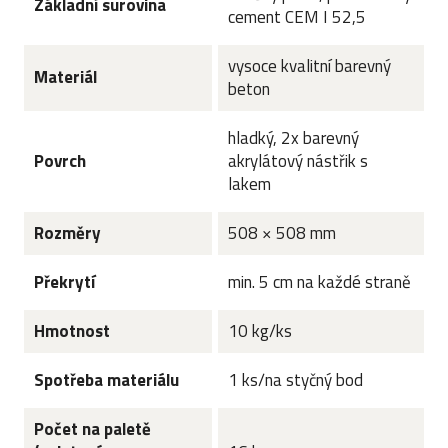
Základní surovina
cement CEM I 52,5
vysoce kvalitní barevný
Materiál
beton
hladký, 2x barevný
Povrch
akrylátový nástřik s
lakem
Rozměry
508 × 508 mm
Překrytí
min. 5 cm na každé straně
Hmotnost
10 kg/ks
Spotřeba materiálu
1 ks/na styčný bod
Počet na paletě