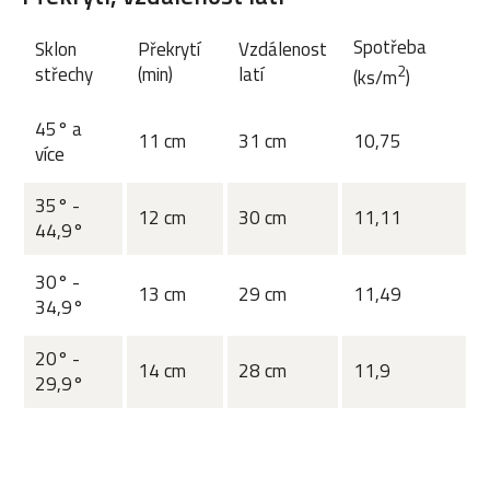
Spotřeba
Sklon
Překrytí
Vzdálenost
2
střechy
(min)
latí
(ks/m
)
45° a
11 cm
31 cm
10,75
více
35° -
12 cm
30 cm
11,11
44,9°
30° -
13 cm
29 cm
11,49
34,9°
20° -
14 cm
28 cm
11,9
29,9°