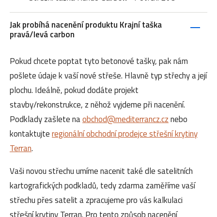
Jak probíhá nacenění produktu Krajní taška
pravá/levá carbon
Pokud chcete poptat tyto betonové tašky, pak nám
pošlete údaje k vaší nové střeše. Hlavně typ střechy a její
plochu. Ideálně, pokud dodáte projekt
stavby/rekonstrukce, z něhož vyjdeme při nacenění.
Podklady zašlete na
obchod@mediterrancz.cz
nebo
kontaktujte
regionální obchodní prodejce střešní krytiny
Terran
.
Vaši novou střechu umíme nacenit také dle satelitních
kartografických podkladů, tedy zdarma zaměříme vaší
střechu přes satelit a zpracujeme pro vás kalkulaci
střešní krytiny Terran. Pro tento způsob nacenění