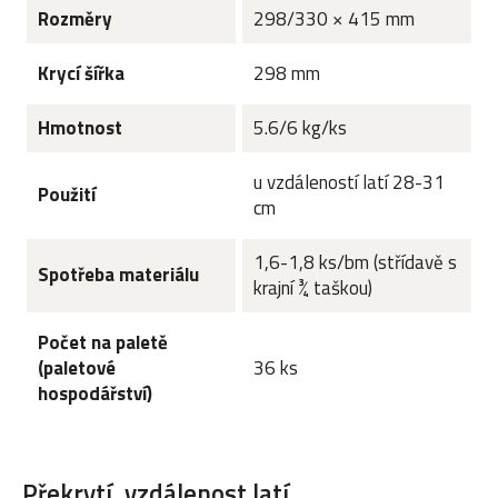
Rozměry
298/330 × 415 mm
Krycí šířka
298 mm
Hmotnost
5.6/6 kg/ks
u vzdáleností latí 28-31
Použití
cm
1,6-1,8 ks/bm (střídavě s
Spotřeba materiálu
krajní ¾ taškou)
Počet na paletě
(paletové
36 ks
hospodářství)
Překrytí, vzdálenost latí