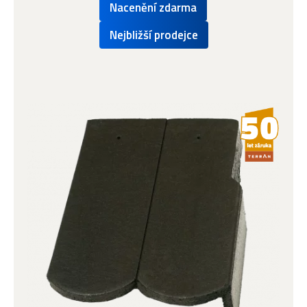
Nacenění zdarma
Nejbližší prodejce