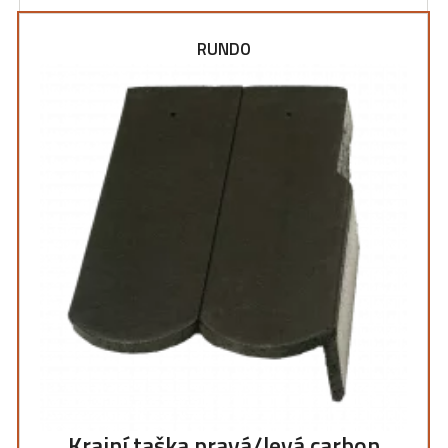
RUNDO
Krajní taška pravá/levá carbon