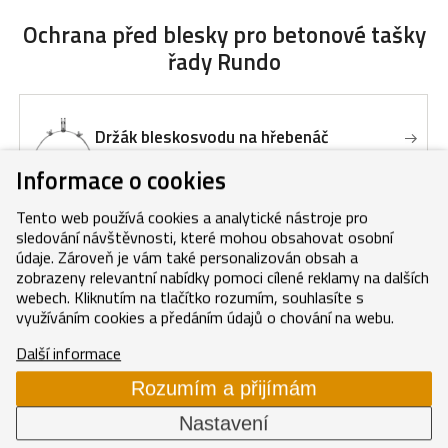
Ochrana před blesky
pro betonové tašky
řady Rundo
Držák bleskosvodu na hřebenáč
Informace o cookies
Tento web používá cookies a analytické nástroje pro
Držák bleskosvodu na tašku
sledování návštěvnosti, které mohou obsahovat osobní
údaje. Zároveň je vám také personalizován obsah a
zobrazeny relevantní nabídky pomoci cílené reklamy na dalších
webech. Kliknutím na tlačítko rozumím, souhlasíte s
Pohyb na střeše
pro betonové tašky řady
využíváním cookies a předáním údajů o chování na webu.
Rundo
Další informace
Rozumím a přijímám
Držák mříže sněholamu antracit
Nastavení