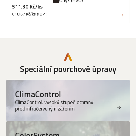
Onyx
(EVO)
511,30 Kč/ks
618,67 Kč/ks s DPH
Speciální povrchové úpravy
ClimaControl
ClimaControl: vysoký stupeň ochrany
před infračerveným zářením.
ColorSystem