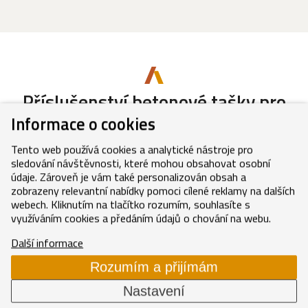
Příslušenství betonové tašky
pro
betonové tašky řady Zenit MAX
Informace o cookies
Tento web používá cookies a analytické nástroje pro
Nadkrokevní izolace
pro betonové tašky
sledování návštěvnosti, které mohou obsahovat osobní
údaje. Zároveň je vám také personalizován obsah a
řady Zenit MAX
zobrazeny relevantní nabídky pomoci cílené reklamy na dalších
webech. Kliknutím na tlačítko rozumím, souhlasíte s
využíváním cookies a předáním údajů o chování na webu.
Nadkrokevní izolace Permo therm
Další informace
Rozumím a přijímám
Nastavení
Nadkrokevní izolace Puren FD-L