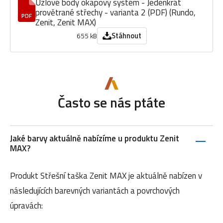
Uzlové body okapový systém - Jedenkrát
provětrané střechy - varianta 2 (PDF) (Rundo,
PDF
Zenit, Zenit MAX)
Stáhnout
655 kB
Často se nás ptáte
Jaké barvy aktuálně nabízíme u produktu Zenit
MAX?
Produkt Střešní taška Zenit MAX je aktuálně nabízen v
následujících barevných variantách a povrchových
úpravách: