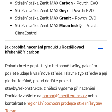
Střešní taška Zenit MAX
Carbon
- Povrch: EVO
Střešní taška Zenit MAX
Onyx
- Povrch: EVO
Střešní taška Zenit MAX
Granit
- Povrch: EVO
Střešní taška Zenit MAX
Moon lesklý
- Povrch:
ClimaControl
Jak probíhá nacenění produktu Rozdělovací
hřebenáč Y carbon
Pokud chcete poptat tyto betonové tašky, pak nám
pošlete údaje k vaší nové střeše. Hlavně typ střechy a její
plochu. Ideálně, pokud dodáte projekt
stavby/rekonstrukce, z něhož vyjdeme při nacenění.
Podklady zašlete na
obchod@mediterrancz.cz
nebo
kontaktujte
regionální obchodní prodejce střešní krytiny
Terran
.