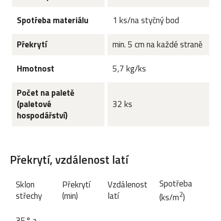
Spotřeba materiálu
1 ks/na styčný bod
Překrytí
min. 5 cm na každé straně
Hmotnost
5,7 kg/ks
Počet na paletě
(paletové
32 ks
hospodářství)
Překrytí, vzdálenost latí
Spotřeba
Sklon
Překrytí
Vzdálenost
2
střechy
(min)
latí
(ks/m
)
35° a