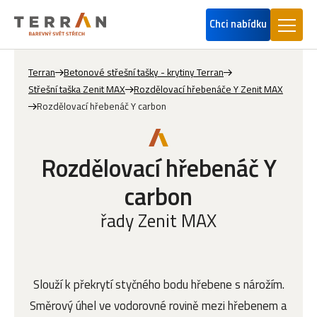
Chci nabídku
Terran
Betonové střešní tašky - krytiny Terran
Střešní taška Zenit MAX
Rozdělovací hřebenáče Y Zenit MAX
Rozdělovací hřebenáč Y carbon
Rozdělovací hřebenáč Y
carbon
řady Zenit MAX
Slouží k překrytí styčného bodu hřebene s nárožím.
Směrový úhel ve vodorovné rovině mezi hřebenem a