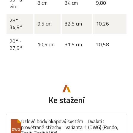
8 cm
34 cm
9,80
více
28° -
9,5 cm
32,5 cm
10,26
34,9°
20° -
10,5 cm
31,5 cm
10,58
27,9°
Ke stažení
Uzlové body okapový systém - Dvakrát
provětrané střechy - varianta 1 (DWG) (Rundo,
DWG