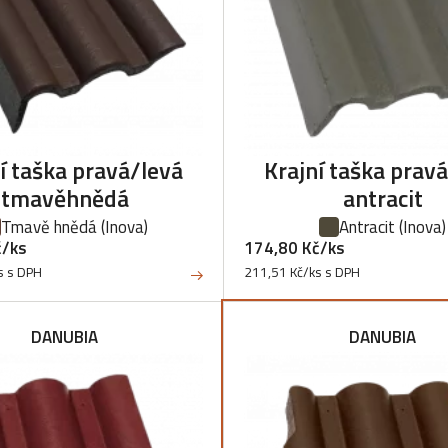
í taška pravá/levá
Krajní taška prav
tmavěhnědá
antracit
Tmavě hnědá
(Inova)
Antracit
(Inova)
č/ks
174,80 Kč/ks
s s DPH
211,51 Kč/ks s DPH
DANUBIA
DANUBIA