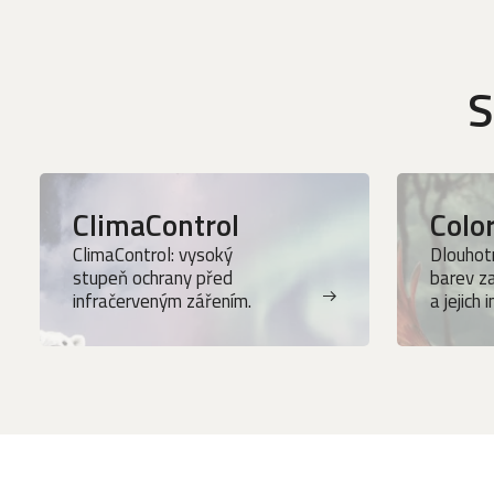
S
ClimaControl
Colo
ClimaControl: vysoký
Dlouhotr
stupeň ochrany před
barev z
infračerveným zářením.
a jejich 