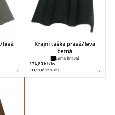
á/levá
Krajní taška pravá/levá
černá
Černá
(Inova)
174,80 Kč/ks
211,51 Kč/ks s DPH