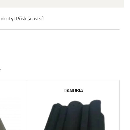
odukty
Příslušenství
a
DANUBIA