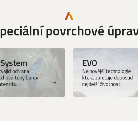
peciální povrchové úpra
rSystem
EVO
vající ochrana
Nejnovější technologie
achová tóny barev
která zaručuje doposud
intenzitu.
nejdelší životnost.