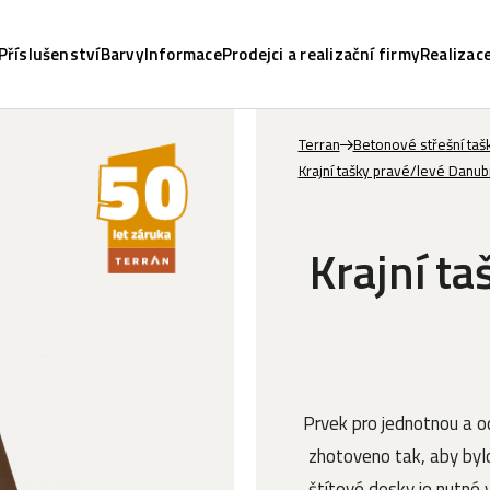
Příslušenství
Barvy
Informace
Prodejci a realizační firmy
Realizac
Terran
Betonové střešní tašk
Krajní tašky pravé/levé Danub
Krajní t
Prvek pro jednotnou a od
zhotoveno tak, aby bylo
štítové desky je nutné 