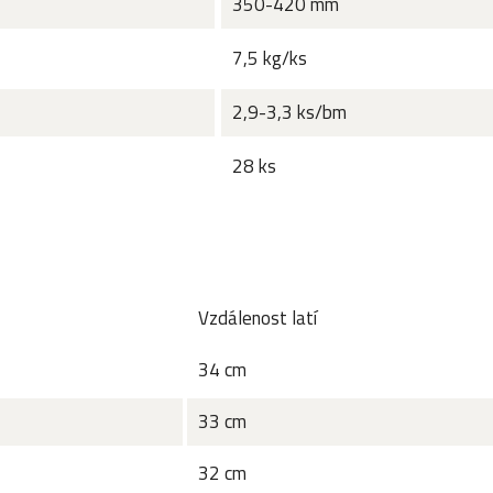
350-420 mm
7,5 kg/ks
2,9-3,3 ks/bm
28 ks
Vzdálenost latí
34 cm
33 cm
32 cm