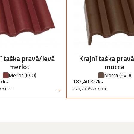
í taška pravá/levá
Krajní taška prav
merlot
mocca
Merlot
(EVO)
Mocca
(EVO)
č/ks
182,40 Kč/ks
s s DPH
220,70 Kč/ks s DPH