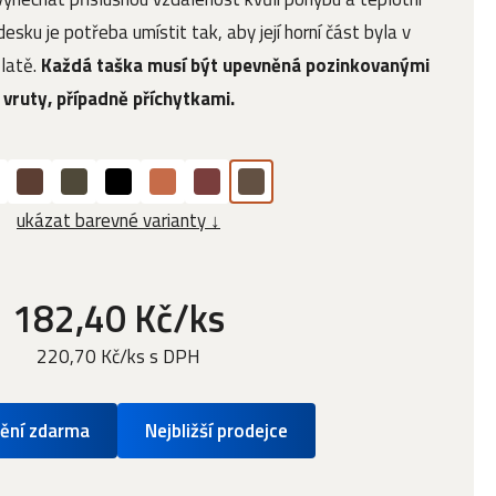
esku je potřeba umístit tak, aby její horní část byla v
 latě.
Každá taška musí být upevněná pozinkovanými
vruty, případně příchytkami.
ukázat barevné varianty ↓
182,40 Kč/ks
220,70 Kč/ks s DPH
ění zdarma
Nejbližší prodejce