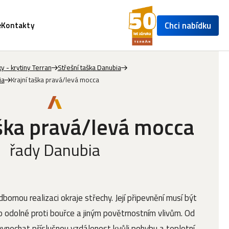
Chci nabídku
e
Kontakty
y - krytiny Terran
Střešní taška Danubia
ia
Krajní taška pravá/levá mocca
aška pravá/levá mocca
řady Danubia
bornou realizaci okraje střechy. Její připevnění musí být
 odolné proti bouřce a jiným povětrnostním vlivům. Od
vynechat příslušnou vzdálenost kvůli pohybu a teplotní