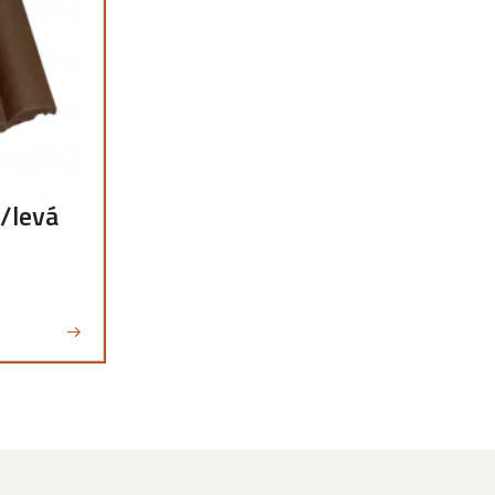
á/levá