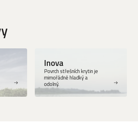
vy
Inova
Povrch střešních krytin je
mimořádně hladký a
odolný.