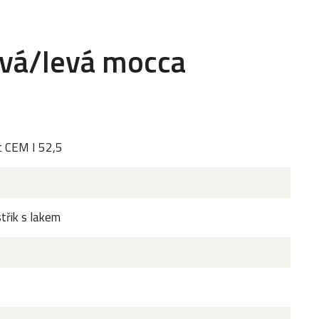
avá/levá mocca
t CEM I 52,5
třik s lakem