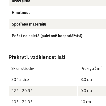
Krycí šířka
Hmotnost
Spotřeba materiálu
Počet na paletě (paletové hospodářství)
Překrytí, vzdálenost latí
Sklon střechy
Překrytí (min)
30° a více
8,0 cm
22° - 29,9°
9,0 cm
10° - 21,9°
10 cm