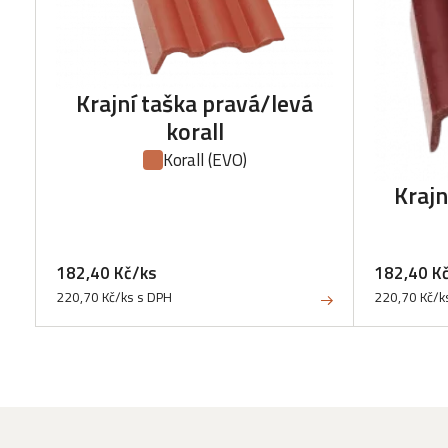
Krajní taška pravá/levá
korall
Korall
(EVO)
Krajn
182,40 Kč/ks
182,40 K
220,70 Kč/ks s DPH
220,70 Kč/k