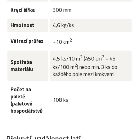
Krycí šířka
300 mm
Hmotnost
4,6 kg/ks
2
Větrací průřez
~10 cm
2
2
4,5 ks/10 m
(450 cm
= 45
Spotřeba
2
ks/100 m
) nebo min. 3 ks do
materiálu
každého pole mezi krokvemi
Počet na
paletě
108 ks
(paletové
hospodářství)
Překrytí, vzdálenost latí