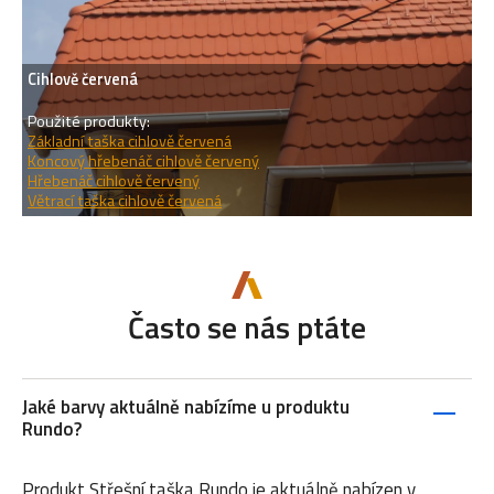
Cihlově červená
Použité produkty:
Základní taška cihlově červená
Koncový hřebenáč cihlově červený
Hřebenáč cihlově červený
Větrací taška cihlově červená
Často se nás ptáte
Jaké barvy aktuálně nabízíme u produktu
Rundo?
Produkt Střešní taška Rundo je aktuálně nabízen v