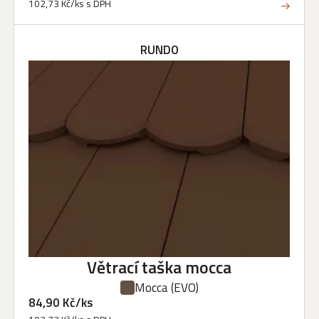
102,73 Kč/ks s DPH
RUNDO
Větrací taška mocca
Mocca
(EVO)
84,90 Kč/ks