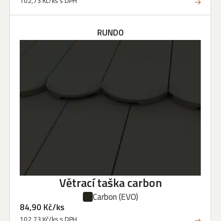
102,73 Kč/ks s DPH
RUNDO
Větrací taška carbon
Carbon
(EVO)
84,90 Kč/ks
102,73 Kč/ks s DPH