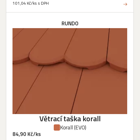
101,04 Kč/ks s DPH
RUNDO
Větrací taška korall
Korall
(EVO)
84,90 Kč/ks