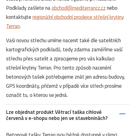
Podklady zašlete na
obchod@mediterrancz.cz
nebo
kontaktujte
regionální obchodní prodejce střešní krytiny
Terran
.
Vaši novou střechu umíme nacenit také dle satelitních
kartografických podkladů, tedy zdarma zaměříme vaší
střechu přes satelit a zpracujeme pro vás kalkulaci
střešní krytiny Terran. Pro tento způsob nacenění
betonových tašek potřebujeme znát jen adresu budovy,
GPS koordináty, přičemž v případě více střech prosíme
označit tu, o kterou se jedná.
Lze objednat produkt Větrací taška cihlově
červená v e-shopu nebo jen ve stavebninách?
Betonové tašky Terran jsou běžně dostupné v rámci