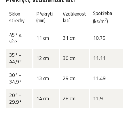
Spotřeba
Sklon
Překrytí
Vzdálenost
2
střechy
(min)
latí
(ks/m
)
45° a
11 cm
31 cm
10,75
více
35° -
12 cm
30 cm
11,11
44,9°
30° -
13 cm
29 cm
11,49
34,9°
20° -
14 cm
28 cm
11,9
29,9°