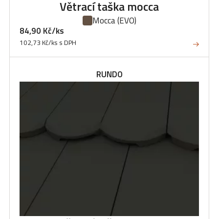
Větrací taška mocca
Mocca
(EVO)
84,90 Kč/ks
102,73 Kč/ks s DPH
RUNDO