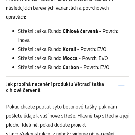
následujících barevných variantách a povrchových
úpravách:
Střešní taška Rundo
Cihlově červená
- Povrch:
Inova
Střešní taška Rundo
Korall
- Povrch: EVO
Střešní taška Rundo
Mocca
- Povrch: EVO
Střešní taška Rundo
Carbon
- Povrch: EVO
Jak probíhá nacenění produktu Větrací taška
cihlově červená
Pokud chcete poptat tyto betonové tašky, pak nám
pošlete údaje k vaší nové střeše. Hlavně typ střechy a její
plochu. Ideálně, pokud dodáte projekt
stavby/rekonstrukce, z něhož vyjdeme při nacenění.