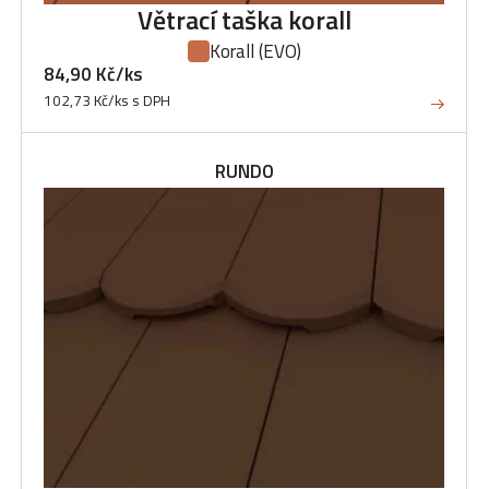
Větrací taška korall
Korall
(EVO)
84,90 Kč/ks
102,73 Kč/ks s DPH
RUNDO