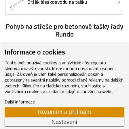
Držák bleskosvodu na tašku
Pohyb na střeše
pro betonové tašky řady
Rundo
Informace o cookies
Držák mříže sněholamu antracit
Tento web používá cookies a analytické nástroje pro
sledování návštěvnosti, které mohou obsahovat osobní
údaje. Zároveň je vám také personalizován obsah a
Držák mříže sněholamu cihlově
zobrazeny relevantní nabídky pomoci cílené reklamy na dalších
červený
webech. Kliknutím na tlačítko rozumím, souhlasíte s
využíváním cookies a předáním údajů o chování na webu.
Držák mříže sněholamu hnědý
Další informace
Držák mříže sněholamu višňově červený
Rozumím a přijímám
Nastavení
Držák pro stoupací plošinu s vruty