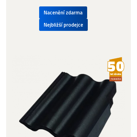
Nacenění zdarma
Nejbližší prodejce