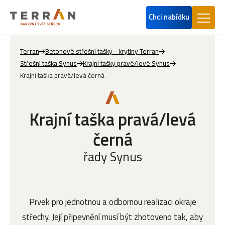
Chci nabídku
Terran
Betonové střešní tašky - krytiny Terran
Střešní taška Synus
Krajní tašky pravé/levé Synus
Krajní taška pravá/levá černá
Krajní taška pravá/levá
černá
řady Synus
Prvek pro jednotnou a odbornou realizaci okraje
střechy. Její připevnění musí být zhotoveno tak, aby