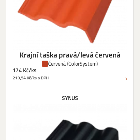
Krajní taška pravá/levá červená
Červená
(ColorSystem)
174 Kč/ks
210,54 Kč/ks s DPH
SYNUS