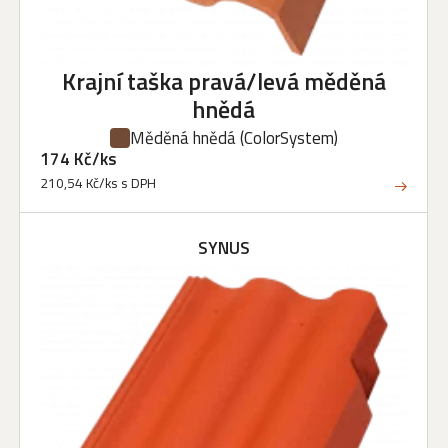
Krajní taška pravá/levá měděná
hnědá
Měděná hnědá
(ColorSystem)
174 Kč/ks
210,54 Kč/ks s DPH
SYNUS