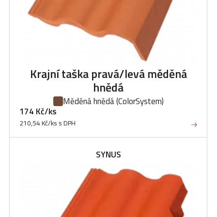
Krajní taška pravá/levá měděná
hnědá
Měděná hnědá
(ColorSystem)
174 Kč/ks
210,54 Kč/ks s DPH
SYNUS