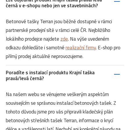
černá v e-shopu nebo jen ve stavebninách?
Betonové tašky Terran jsou běžně dostupné v rámci
partnerské prodejní sítě v rámci celé ČR. Nejbližšího
lokálního prodejce najdete
zde
. Na výše uvedeném
odkazu dohledáte i samotné
realizační firmy
. E-shop pro
přímý prodej aktuálně neprovozujeme.
Poradíte s instalací produktu Krajní taška
pravá/levá černá?
Na našem webu se věnujeme veškerým aspektům
souvisejícím se správnou instalací betonových tašek. Z
tohoto důvodu jsme pro vás připravili kladečský plán
betonových střešních tašek Terran, informace o krycí
délce a vzdálenosti latí. Nechybí ani konkrétní návody na