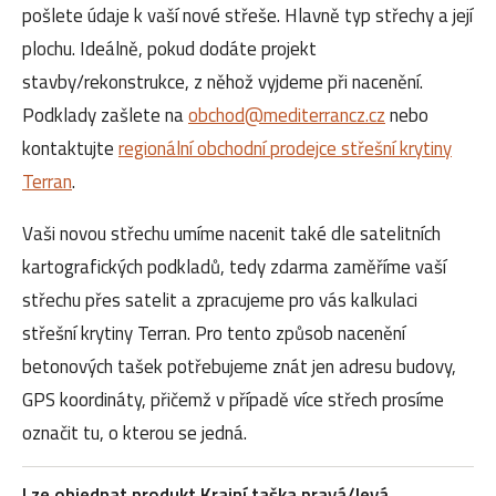
pošlete údaje k vaší nové střeše. Hlavně typ střechy a její
plochu. Ideálně, pokud dodáte projekt
stavby/rekonstrukce, z něhož vyjdeme při nacenění.
Podklady zašlete na
obchod@mediterrancz.cz
nebo
kontaktujte
regionální obchodní prodejce střešní krytiny
Terran
.
Vaši novou střechu umíme nacenit také dle satelitních
kartografických podkladů, tedy zdarma zaměříme vaší
střechu přes satelit a zpracujeme pro vás kalkulaci
střešní krytiny Terran. Pro tento způsob nacenění
betonových tašek potřebujeme znát jen adresu budovy,
GPS koordináty, přičemž v případě více střech prosíme
označit tu, o kterou se jedná.
Lze objednat produkt Krajní taška pravá/levá