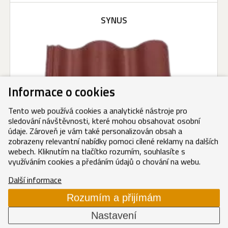
SYNUS
Informace o cookies
Tento web používá cookies a analytické nástroje pro
sledování návštěvnosti, které mohou obsahovat osobní
údaje. Zároveň je vám také personalizován obsah a
zobrazeny relevantní nabídky pomoci cílené reklamy na dalších
webech. Kliknutím na tlačítko rozumím, souhlasíte s
využíváním cookies a předáním údajů o chování na webu.
Další informace
Rozumím a přijímám
Nastavení
Krajní taška pravá/levá merlot