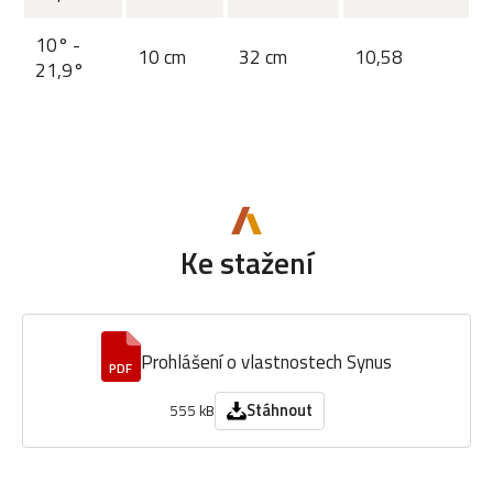
10° -
10 cm
32 cm
10,58
21,9°
Ke stažení
Prohlášení o vlastnostech Synus
PDF
Stáhnout
555 kB