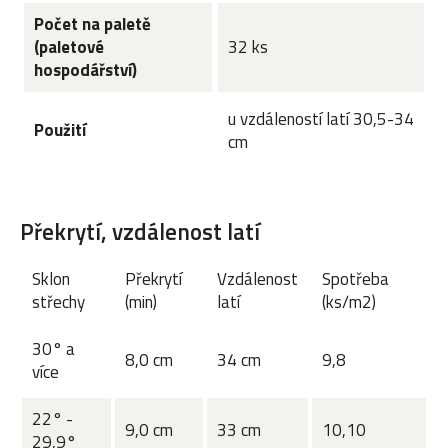
Počet na paletě
(paletové
32 ks
hospodářství)
u vzdáleností latí 30,5-34
Použití
cm
Překrytí, vzdálenost latí
Sklon
Překrytí
Vzdálenost
Spotřeba
střechy
(min)
latí
(ks/m2)
30° a
8,0 cm
34 cm
9,8
více
22° -
9,0 cm
33 cm
10,10
29,9°