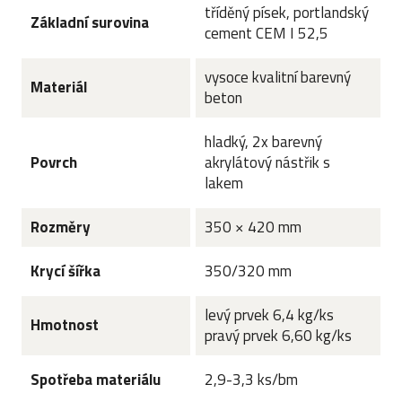
tříděný písek, portlandský
Základní surovina
cement CEM I 52,5
vysoce kvalitní barevný
Materiál
beton
hladký, 2x barevný
Povrch
akrylátový nástřik s
lakem
Rozměry
350 × 420 mm
Krycí šířka
350/320 mm
levý prvek 6,4 kg/ks
Hmotnost
pravý prvek 6,60 kg/ks
Spotřeba materiálu
2,9-3,3 ks/bm