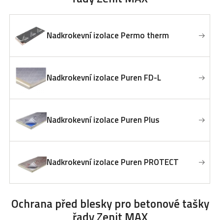
Nadkrokevní izolace Permo therm
Nadkrokevní izolace Puren FD-L
Nadkrokevní izolace Puren Plus
Nadkrokevní izolace Puren PROTECT
Ochrana před blesky
pro betonové tašky
řady Zenit MAX