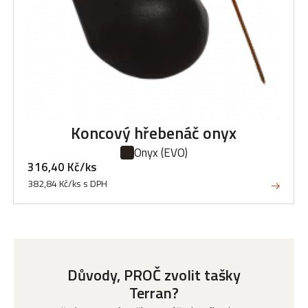
Koncový hřebenáč onyx
Onyx
(EVO)
316,40 Kč/ks
382,84 Kč/ks s DPH
Důvody, PROČ zvolit tašky
Terran?