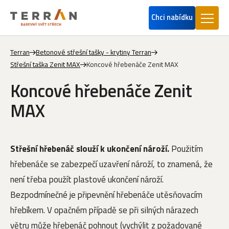
Chci nabídku
Terran
Betonové střešní tašky - krytiny Terran
Střešní taška Zenit MAX
Koncové hřebenáče Zenit MAX
Koncové hřebenáče Zenit
MAX
Střešní hřebenáč slouží k ukončení nároží.
Použitím
hřebenáče se zabezpečí uzavření nároží, to znamená, že
není třeba použít plastové ukončení nároží.
Bezpodmínečné je připevnění hřebenáče utěsňovacím
hřebíkem. V opačném případě se při silných nárazech
větru může hřebenáč pohnout (vychýlit z požadované