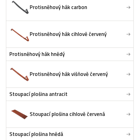
Protisněhový hák carbon
Protisněhový hák cihlově červený
Protisněhový hák hnědý
Protisněhový hák višňově červený
Stoupací plošina antracit
Stoupací plošina cihlově červená
Stoupací plošina hnědá