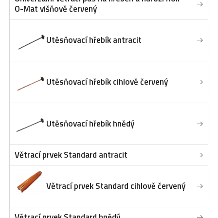
O-Mat višňově červený
Utěsňovací hřebík antracit
Utěsňovací hřebík cihlově červený
Utěsňovací hřebík hnědý
Větrací prvek Standard antracit
Větrací prvek Standard cihlově červený
Větrací prvek Standard hnědý