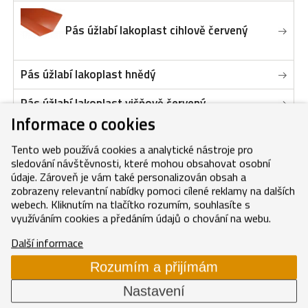
Pás úžlabí lakoplast cihlově červený
Pás úžlabí lakoplast hnědý
Pás úžlabí lakoplast višňově červený
Informace o cookies
Příchytka úžlabí
Tento web používá cookies a analytické nástroje pro
sledování návštěvnosti, které mohou obsahovat osobní
údaje. Zároveň je vám také personalizován obsah a
zobrazeny relevantní nabídky pomoci cílené reklamy na dalších
webech. Kliknutím na tlačítko rozumím, souhlasíte s
Sedlový pás úžlabí
využíváním cookies a předáním údajů o chování na webu.
Další informace
Těsnící pás úžlabí samolepící antracit
Rozumím a přijímám
Nastavení