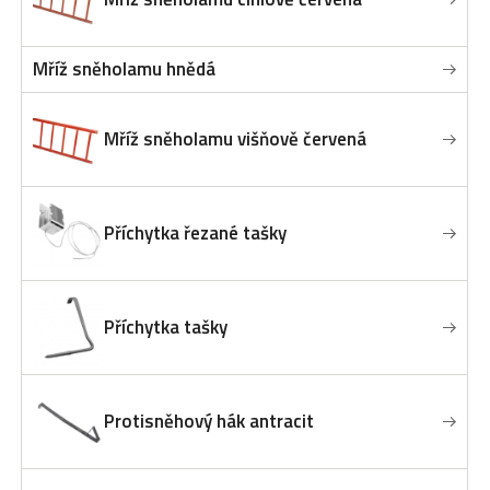
Mříž sněholamu hnědá
Mříž sněholamu višňově červená
Příchytka řezané tašky
Příchytka tašky
Protisněhový hák antracit