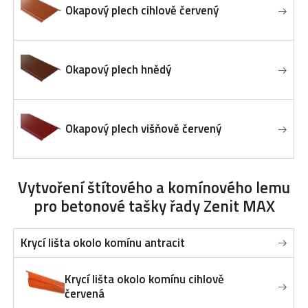
Okapový plech cihlově červený
Okapový plech hnědý
Okapový plech višňově červený
Vytvoření štítového a komínového lemu
pro betonové tašky řady Zenit MAX
Krycí lišta okolo komínu antracit
Krycí lišta okolo komínu cihlově
červená