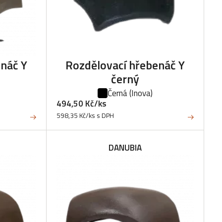
enáč Y
Rozdělovací hřebenáč Y
černý
Černá
(Inova)
494,50 Kč/ks
598,35 Kč/ks s DPH
DANUBIA