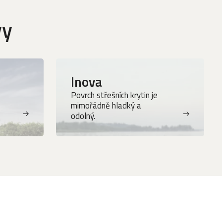
vy
Inova
Povrch střešních krytin je
mimořádně hladký a
odolný.