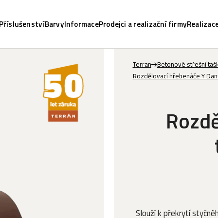
Příslušenství
Barvy
Informace
Prodejci a realizační firmy
Realizac
Terran
Betonové střešní tašk
Rozdělovací hřebenáče Y Dan
Rozdě
Slouží k překrytí styčn