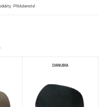
odukty
Příslušenství
a
DANUBIA