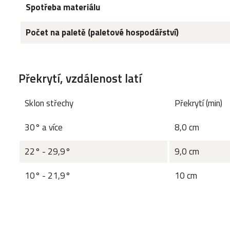
Spotřeba materiálu
Počet na paletě (paletové hospodářství)
Překrytí, vzdálenost latí
Sklon střechy
Překrytí (min)
30° a více
8,0 cm
22° - 29,9°
9,0 cm
10° - 21,9°
10 cm