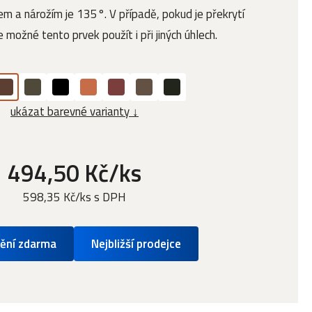
m a nárožím je 135°. V případě, pokud je překrytí
 možné tento prvek použít i při jiných úhlech.
ukázat barevné varianty ↓
494,50 Kč/ks
598,35 Kč/ks s DPH
ění zdarma
Nejbližší prodejce