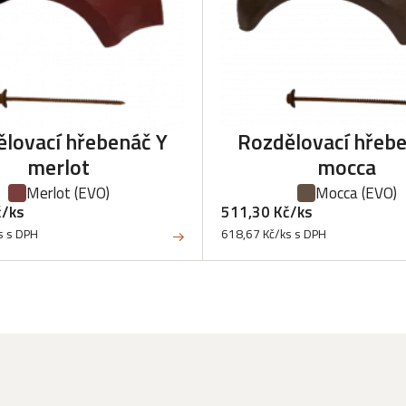
lovací hřebenáč Y
Rozdělovací hřeb
merlot
mocca
Merlot
(EVO)
Mocca
(EVO)
č/ks
511,30 Kč/ks
s s DPH
618,67 Kč/ks s DPH