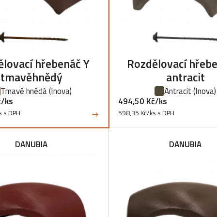
lovací hřebenáč Y
Rozdělovací hřeb
tmavěhnědý
antracit
Tmavě hnědá
(Inova)
Antracit
(Inova)
č/ks
494,50 Kč/ks
s s DPH
598,35 Kč/ks s DPH
DANUBIA
DANUBIA