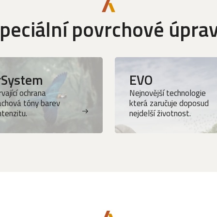
peciální povrchové úpra
rSystem
EVO
vající ochrana
Nejnovější technologie
achová tóny barev
která zaručuje doposud
intenzitu.
nejdelší životnost.