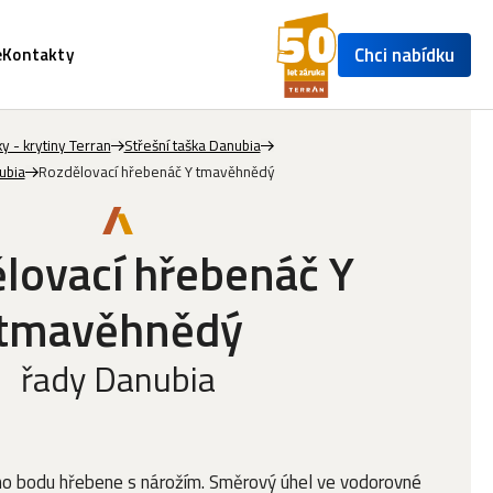
Chci nabídku
e
Kontakty
y - krytiny Terran
Střešní taška Danubia
ubia
Rozdělovací hřebenáč Y tmavěhnědý
lovací hřebenáč Y
tmavěhnědý
řady Danubia
ého bodu hřebene s nárožím. Směrový úhel ve vodorovné