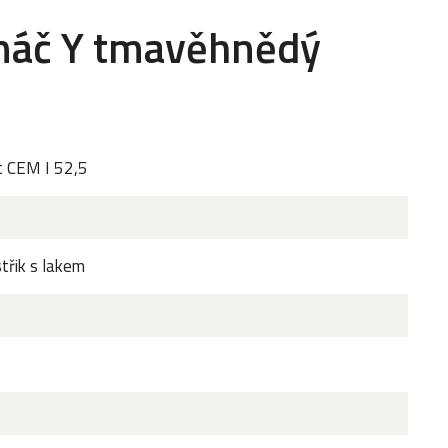
enáč Y tmavěhnědý
t CEM I 52,5
třik s lakem