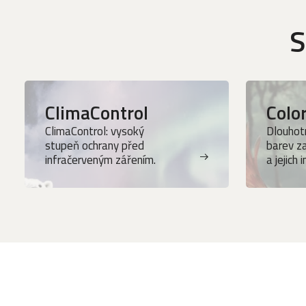
S
ClimaControl
Colo
ClimaControl: vysoký
Dlouhotr
stupeň ochrany před
barev z
infračerveným zářením.
a jejich 