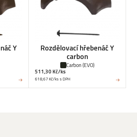
enáč Y
Rozdělovací hřebenáč Y
carbon
Carbon
(EVO)
511,30 Kč/ks
618,67 Kč/ks s DPH