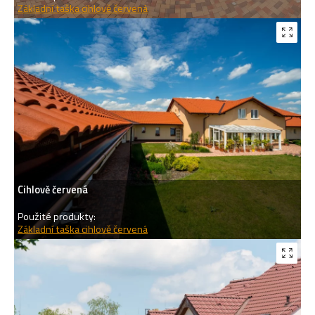
Základní taška cihlově červená
Cihlově červená
Použité produkty:
Základní taška cihlově červená