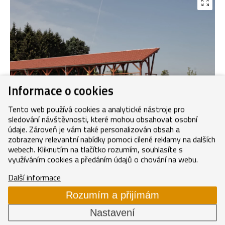
Informace o cookies
Tento web používá cookies a analytické nástroje pro
Cihlově červená
sledování návštěvnosti, které mohou obsahovat osobní
údaje. Zároveň je vám také personalizován obsah a
Použité produkty:
zobrazeny relevantní nabídky pomoci cílené reklamy na dalších
Základní taška cihlově červená
webech. Kliknutím na tlačítko rozumím, souhlasíte s
využíváním cookies a předáním údajů o chování na webu.
Další informace
Rozumím a přijímám
Nastavení