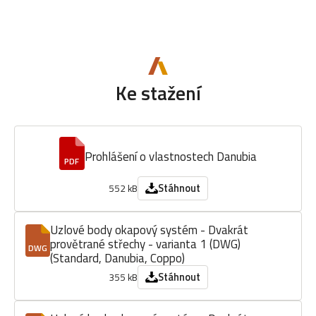
Ke stažení
Prohlášení o vlastnostech Danubia
PDF
Stáhnout
552 kB
Uzlové body okapový systém - Dvakrát
provětrané střechy - varianta 1 (DWG)
DWG
(Standard, Danubia, Coppo)
Stáhnout
355 kB