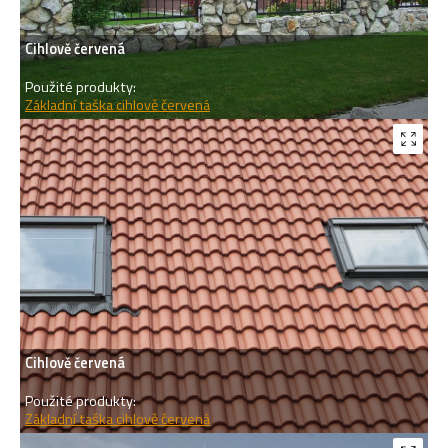
Cihlově červená
Použité produkty:
Základní taška cihlově červená
Cihlově červená
Použité produkty:
Základní taška cihlově červená