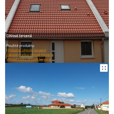
Cihlově červená
Použité produkty:
Hřebenáč cihlově červený
Základní taška cihlově červená
Větrací taška cihlově červená