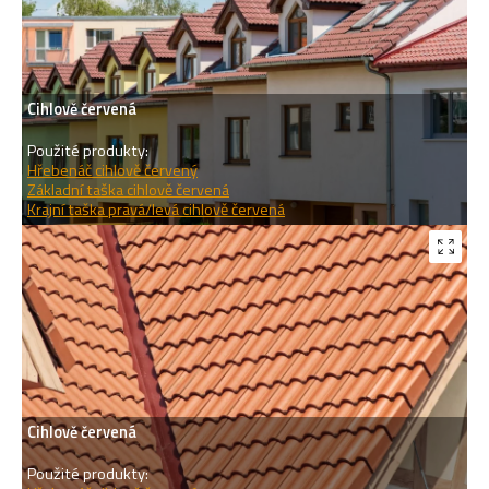
Cihlově červená
Použité produkty:
Hřebenáč cihlově červený
Základní taška cihlově červená
Krajní taška pravá/levá cihlově červená
Cihlově červená
Použité produkty: