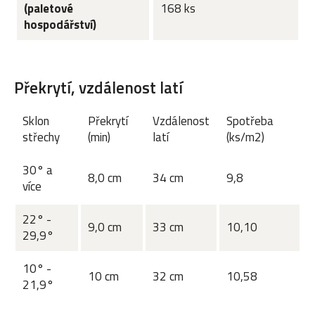
(paletové
168 ks
hospodářství)
Překrytí, vzdálenost latí
Sklon
Překrytí
Vzdálenost
Spotřeba
střechy
(min)
latí
(ks/m2)
30° a
8,0 cm
34 cm
9,8
více
22° -
9,0 cm
33 cm
10,10
29,9°
10° -
10 cm
32 cm
10,58
21,9°