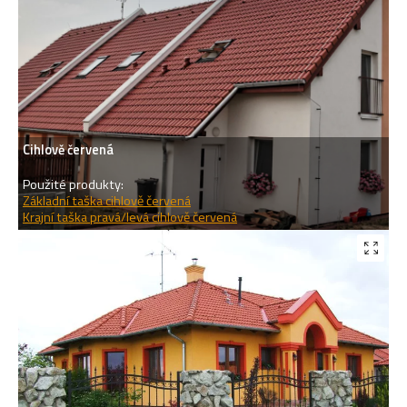
Cihlově červená
Použité produkty:
Základní taška cihlově červená
Krajní taška pravá/levá cihlově červená