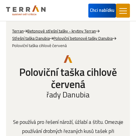
Chci nabídku
Terran
Betonové střešní tašky - krytiny Terran
Střešní taška Danubia
Poloviční betonové tašky Danubia
Poloviční taška cihlově červená
Poloviční taška cihlově
červená
řady Danubia
Se používá pro řešení nároží, úžlabí a štítu. Omezuje
používání drobných řezaných kusů tašek při