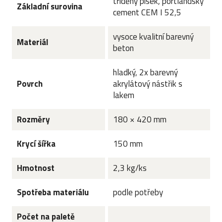
tříděný písek, portlandský
Základní surovina
cement CEM I 52,5
vysoce kvalitní barevný
Materiál
beton
hladký, 2x barevný
Povrch
akrylátový nástřik s
lakem
Rozměry
180 × 420 mm
Krycí šířka
150 mm
Hmotnost
2,3 kg/ks
Spotřeba materiálu
podle potřeby
Počet na paletě