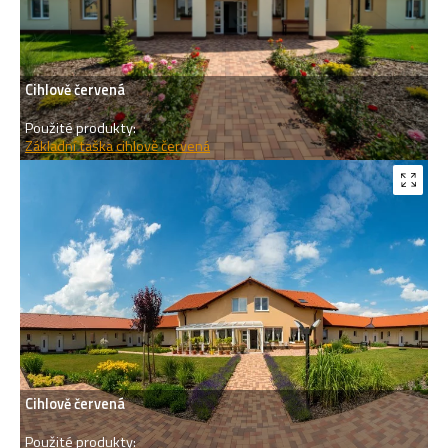
Cihlově červená
Použité produkty:
Základní taška cihlově červená
Cihlově červená
Použité produkty: