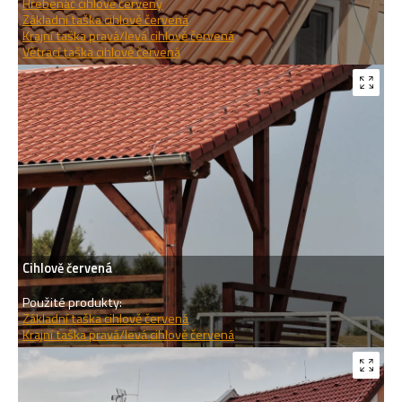
Hřebenáč cihlově červený
Základní taška cihlově červená
Krajní taška pravá/levá cihlově červená
Větrací taška cihlově červená
Cihlově červená
Použité produkty:
Základní taška cihlově červená
Krajní taška pravá/levá cihlově červená