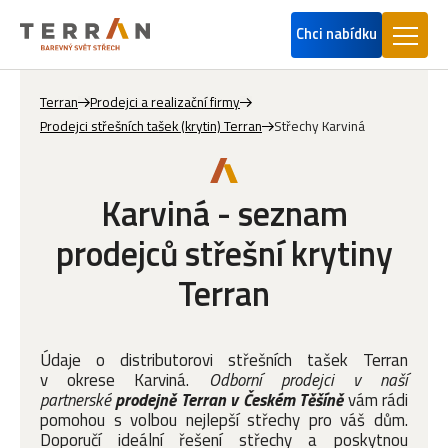
Chci nabídku
Terran
Prodejci a realizační firmy
Prodejci střešních tašek (krytin) Terran
Střechy Karviná
Karviná - seznam
prodejců střešní krytiny
Terran
Údaje o distributorovi střešních tašek Terran
v okrese Karviná.
Odborní prodejci v naší
partnerské
prodejně Terran v Českém Těšíně
vám rádi
pomohou s volbou nejlepší střechy pro váš dům.
Doporučí ideální řešení střechy a poskytnou