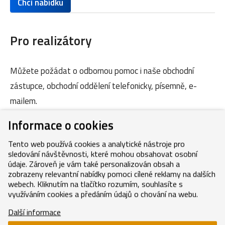
Chci nabídku
Pro realizátory
Můžete požádat o odbornou pomoc i naše obchodní
zástupce, obchodní oddělení telefonicky, písemně, e-
mailem.
Informace o cookies
Kontakty
Tento web používá cookies a analytické nástroje pro
sledování návštěvnosti, které mohou obsahovat osobní
údaje. Zároveň je vám také personalizován obsah a
zobrazeny relevantní nabídky pomoci cílené reklamy na dalších
webech. Kliknutím na tlačítko rozumím, souhlasíte s
využíváním cookies a předáním údajů o chování na webu.
Copyright © 2026, MEDITERRAN CZ s.r.o.
Další informace
Cookies
GDPR
Mapa webu