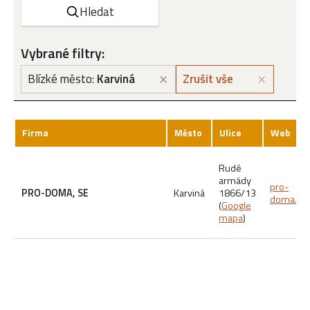
Hledat
Vybrané filtry:
⨯
⨯
Blízké město:
Karviná
Zrušit vše
Firma
Město
Ulice
Web
Rudé
armády
pro-
PRO-DOMA, SE
Karviná
1866/13
doma.cz
(
Google
mapa
)