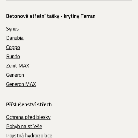
Betonové střešní tašky - krytiny Terran
Synus
Danubia
Coppo
Rundo
Zenit MAX
Generon
Generon MAX
Příslušenství střech
Ochrana před blesky
Pohyb na střeše
Pojistná hydroizolace