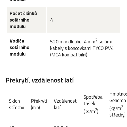
Počet článků
solárního
4
modulu
2
Vodiče
520 mm dlouhé, 4 mm
solární
solárního
kabely s koncovkami TYCO PV4
modulu
(MC4 kompatibilní)
Překrytí, vzdálenost latí
Hmotno
Spotřeba
Generon
Sklon
Překrytí
Vzdálenost
tašek
2
střechy
(min)
latí
(kg/m
2
(ks/m
)
střechy)