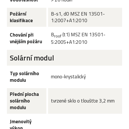
Požární
B-s1, d0 MSZ EN 13501-
klasifikace
1:2007+A1:2010
B
(t1) MSZ EN 13501-
Chování při
roof
vnějším požáru
5:2005+A1:2010
Solární modul
Typ solárního
mono-krystalický
modulu
Přední plocha
solárního
tvrzené sklo o tloušťce 3,2 mm
modulu
Jmenovitý
výkon