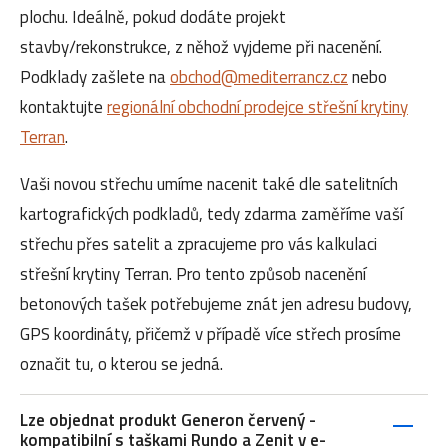
plochu. Ideálně, pokud dodáte projekt
stavby/rekonstrukce, z něhož vyjdeme při nacenění.
Podklady zašlete na
obchod@mediterrancz.cz
nebo
kontaktujte
regionální obchodní prodejce střešní krytiny
Terran
.
Vaši novou střechu umíme nacenit také dle satelitních
kartografických podkladů, tedy zdarma zaměříme vaší
střechu přes satelit a zpracujeme pro vás kalkulaci
střešní krytiny Terran. Pro tento způsob nacenění
betonových tašek potřebujeme znát jen adresu budovy,
GPS koordináty, přičemž v případě více střech prosíme
označit tu, o kterou se jedná.
Lze objednat produkt Generon červený -
kompatibilní s taškami Rundo a Zenit v e-