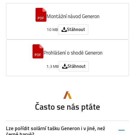
Montážní návod Generon
PDF
Stáhnout
10 MB
Prohlášení o shodě Generon
PDF
Stáhnout
1.3 MB
Často se nás ptáte
Lze pořídit solární tašku Generon i v jiné, než
černé barvě?