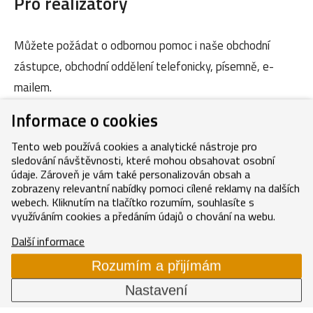
Pro realizátory
Můžete požádat o odbornou pomoc i naše obchodní
zástupce, obchodní oddělení telefonicky, písemně, e-
mailem.
Informace o cookies
Kontakty
Tento web používá cookies a analytické nástroje pro
sledování návštěvnosti, které mohou obsahovat osobní
údaje. Zároveň je vám také personalizován obsah a
zobrazeny relevantní nabídky pomoci cílené reklamy na dalších
webech. Kliknutím na tlačítko rozumím, souhlasíte s
využíváním cookies a předáním údajů o chování na webu.
Copyright © 2026, MEDITERRAN CZ s.r.o.
Další informace
Cookies
GDPR
Mapa webu
Rozumím a přijímám
Nastavení