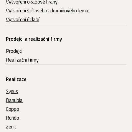
Vytvoření okapové hrany
Vytvoření štítového a komínového lemu
Vytvoření úžlabí
Prodejci a realizační firmy
Prodejci
Realizační firmy
Realizace
Synus
Danubia
Coppo
Rundo
Zenit