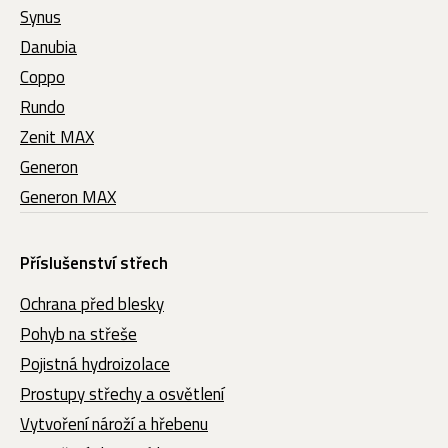
Synus
Danubia
Coppo
Rundo
Zenit MAX
Generon
Generon MAX
Příslušenství střech
Ochrana před blesky
Pohyb na střeše
Pojistná hydroizolace
Prostupy střechy a osvětlení
Vytvoření nároží a hřebenu