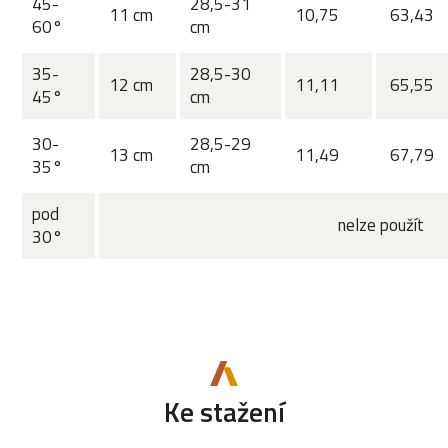
45-
28,5-31
11 cm
10,75
63,43
60°
cm
35-
28,5-30
12 cm
11,11
65,55
45°
cm
30-
28,5-29
13 cm
11,49
67,79
35°
cm
pod
nelze použít
30°
Ke stažení