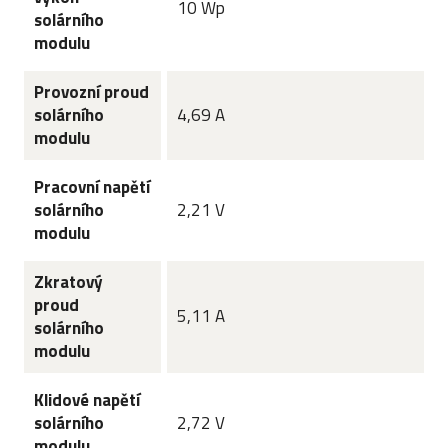
10 Wp
solárního
modulu
Provozní proud
solárního
4,69 A
modulu
Pracovní napětí
solárního
2,21 V
modulu
Zkratový
proud
5,11 A
solárního
modulu
Klidové napětí
solárního
2,72 V
modulu