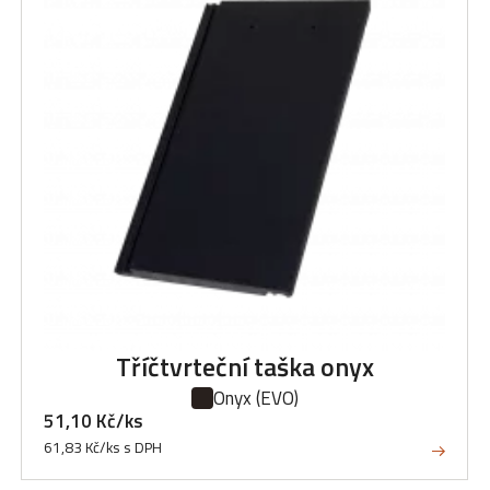
Tříčtvrteční taška onyx
Onyx
(EVO)
51,10 Kč/ks
61,83 Kč/ks s DPH