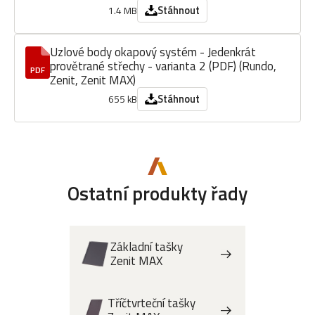
Stáhnout
1.4 MB
Uzlové body okapový systém - Jedenkrát
provětrané střechy - varianta 2 (PDF) (Rundo,
PDF
Zenit, Zenit MAX)
Stáhnout
655 kB
Ostatní produkty řady
Základní tašky
Zenit MAX
Tříčtvrteční tašky