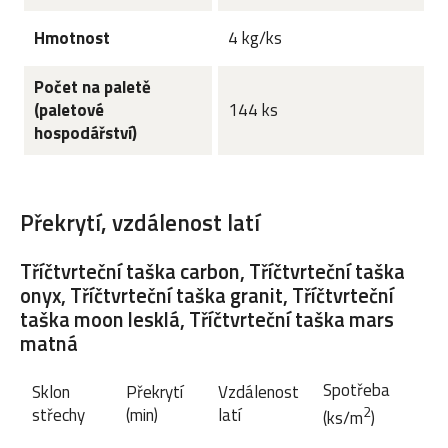
Hmotnost
4 kg/ks
Počet na paletě
(paletové
144 ks
hospodářství)
Překrytí, vzdálenost latí
Tříčtvrteční taška carbon, Tříčtvrteční taška
onyx, Tříčtvrteční taška granit, Tříčtvrteční
taška moon lesklá, Tříčtvrteční taška mars
matná
Spotřeba
Sklon
Překrytí
Vzdálenost
2
střechy
(min)
latí
(ks/m
)