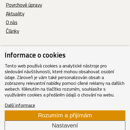
Povrchové úpravy
Aktuality
O nás
Články
Informace o cookies
Tento web používá cookies a analytické nástroje pro
sledování návštěvnosti, které mohou obsahovat osobní
údaje. Zároveň je vám také personalizován obsah a
zobrazeny relevantní nabídky pomoci cílené reklamy na dalších
webech. Kliknutím na tlačítko rozumím, souhlasíte s
využíváním cookies a předáním údajů o chování na webu.
Výhradní dodavatel betonové střešní krytiny Terran –
Další informace
střešní tašky Rundo, Zenit, Coppo, Synus, Danubia.
Rozumím a přijímám
Betonová taška se zárukou 50 let. Prodej střešních krytin
Nastavení
a příslušenství po celé ČR.