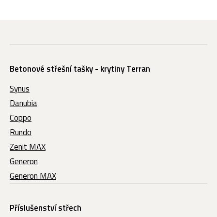
Betonové střešní tašky - krytiny Terran
Synus
Danubia
Coppo
Rundo
Zenit MAX
Generon
Generon MAX
Příslušenství střech