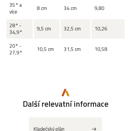
35° a
8 cm
34 cm
9,80
více
28° -
9,5 cm
32,5 cm
10,26
34,9°
20° -
10,5 cm
31,5 cm
10,58
27,9°
Další relevatní informace
Kladečský plán