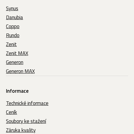
Synus
Danubia
Coppo
Rundo
Zenit
Zenit MAX
Generon
Generon MAX
Informace
Technické informace
Ceník
Soubory ke stažení
Záruka kvality