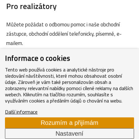
Pro realizátory
Můžete požádat o odbornou pomoc i naše obchodní
zástupce, obchodní oddělení telefonicky, písemně, e-
mailem.
Informace o cookies
Kontakty
Tento web používá cookies a analytické nástroje pro
sledování návštěvnosti, které mohou obsahovat osobní
údaje. Zároveň je vám také personalizován obsah a
zobrazeny relevantní nabídky pomoci cílené reklamy na dalších
webech. Kliknutím na tlačítko rozumím, souhlasíte s
využíváním cookies a předáním údajů o chování na webu.
Copyright © 2026, MEDITERRAN CZ s.r.o.
Další informace
Cookies
GDPR
Mapa webu
Rozumím a přijímám
Nastavení