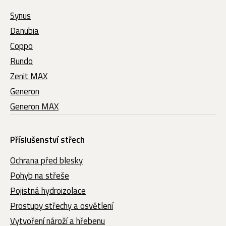
Synus
Danubia
Coppo
Rundo
Zenit MAX
Generon
Generon MAX
Příslušenství střech
Ochrana před blesky
Pohyb na střeše
Pojistná hydroizolace
Prostupy střechy a osvětlení
Vytvoření nároží a hřebenu