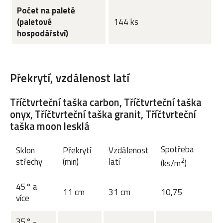
Počet na paletě
(paletové
144 ks
hospodářství)
Překrytí, vzdálenost latí
Tříčtvrteční taška carbon, Tříčtvrteční taška
onyx, Tříčtvrteční taška granit, Tříčtvrteční
taška moon lesklá
Spotřeba
Sklon
Překrytí
Vzdálenost
2
střechy
(min)
latí
(ks/m
)
45° a
11 cm
31 cm
10,75
více
35° -