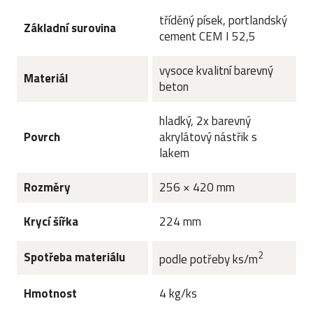
tříděný písek, portlandský
Základní surovina
cement CEM I 52,5
vysoce kvalitní barevný
Materiál
beton
hladký, 2x barevný
Povrch
akrylátový nástřik s
lakem
Rozměry
256 × 420 mm
Krycí šířka
224 mm
2
Spotřeba materiálu
podle potřeby ks/m
Hmotnost
4 kg/ks