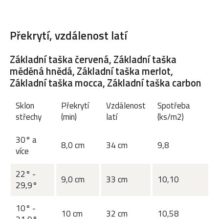
Překrytí, vzdálenost latí
Základní taška červená, Základní taška
měděná hnědá, Základní taška merlot,
Základní taška mocca, Základní taška carbon
Sklon
Překrytí
Vzdálenost
Spotřeba
střechy
(min)
latí
(ks/m2)
30° a
8,0 cm
34 cm
9,8
více
22° -
9,0 cm
33 cm
10,10
29,9°
10° -
10 cm
32 cm
10,58