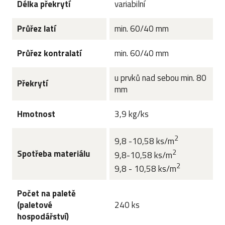
Délka překrytí
variabilní
Průřez latí
min. 60/40 mm
Průřez kontralatí
min. 60/40 mm
u prvků nad sebou min. 80
Překrytí
mm
Hmotnost
3,9 kg/ks
2
9,8 -10,58 ks/m
2
Spotřeba materiálu
9,8-10,58 ks/m
2
9,8 - 10,58 ks/m
Počet na paletě
(paletové
240 ks
hospodářství)