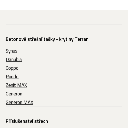
Betonové střešní tašky - krytiny Terran
Synus
Danubia
Coppo
Rundo
Zenit MAX
Generon
Generon MAX
Příslušenství střech