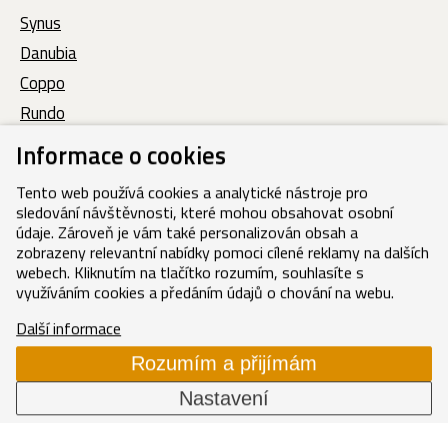
Synus
Danubia
Coppo
Rundo
Zenit
Informace o cookies
Zenit MAX
Tento web používá cookies a analytické nástroje pro
Generon
sledování návštěvnosti, které mohou obsahovat osobní
Generon MAX
údaje. Zároveň je vám také personalizován obsah a
zobrazeny relevantní nabídky pomoci cílené reklamy na dalších
webech. Kliknutím na tlačítko rozumím, souhlasíte s
využíváním cookies a předáním údajů o chování na webu.
Informace
Další informace
Technické informace
Rozumím a přijímám
Ceník
Nastavení
Soubory ke stažení
Záruka kvality