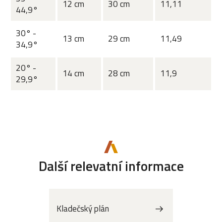
12 cm
30 cm
11,11
44,9°
30° -
13 cm
29 cm
11,49
34,9°
20° -
14 cm
28 cm
11,9
29,9°
Další relevatní informace
Kladečský plán