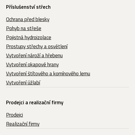
Příslušenství střech
Ochrana před blesky
Pohyb na střeše
Pojistná hydroizolace
Prostupy střechy a osvětlení
Vytvoření nároží a hřebenu
Vytvoření okapové hrany
Vytvoření štítového a komínového lemu
Vytvoření úžlabí
Prodejci a realizační firmy
Prodejci
Realizační firmy