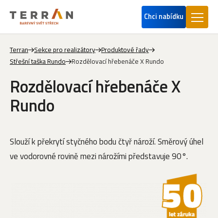
Chci nabídku
Terran
Sekce pro realizátory
Produktové řady
Střešní taška Rundo
Rozdělovací hřebenáče X Rundo
Rozdělovací hřebenáče X
Rundo
Slouží k překrytí styčného bodu čtyř nároží. Směrový úhel
ve vodorovné rovině mezi nárožími představuje 90°.