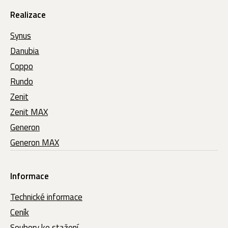
Realizace
Synus
Danubia
Coppo
Rundo
Zenit
Zenit MAX
Generon
Generon MAX
Informace
Technické informace
Ceník
Soubory ke stažení