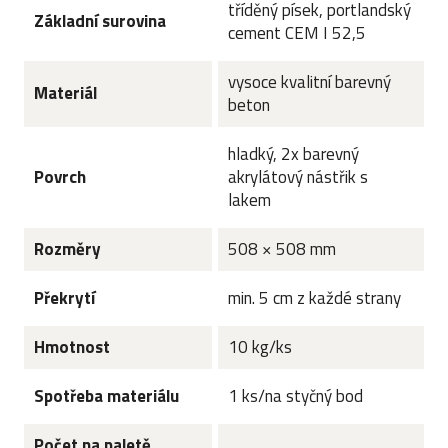
tříděný písek, portlandský
Základní surovina
cement CEM I 52,5
vysoce kvalitní barevný
Materiál
beton
hladký, 2x barevný
Povrch
akrylátový nástřik s
lakem
Rozměry
508 × 508 mm
Překrytí
min. 5 cm z každé strany
Hmotnost
10 kg/ks
Spotřeba materiálu
1 ks/na styčný bod
Počet na paletě