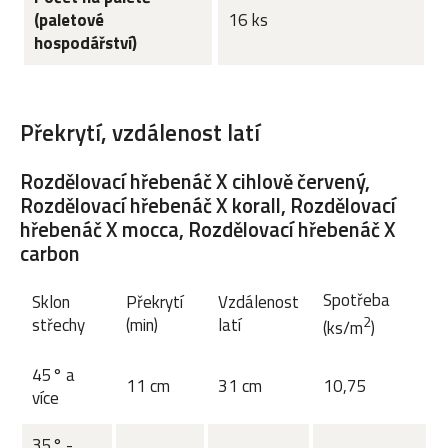
(paletové
16 ks
hospodářství)
Překrytí, vzdálenost latí
Rozdělovací hřebenáč X cihlově červený,
Rozdělovací hřebenáč X korall, Rozdělovací
hřebenáč X mocca, Rozdělovací hřebenáč X
carbon
Spotřeba
Sklon
Překrytí
Vzdálenost
2
střechy
(min)
latí
(ks/m
)
45° a
11 cm
31 cm
10,75
více
35° -