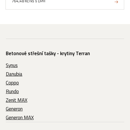
764,48 Kč/ks s DPH
Betonové střešní tašky - krytiny Terran
Synus
Danubia
Coppo
Rundo
Zenit MAX
Generon
Generon MAX