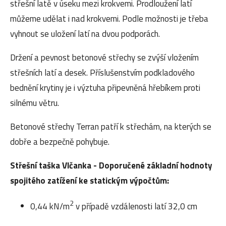
střešní latě v úseku mezi krokvemi. Prodloužení latí
můžeme udělat i nad krokvemi. Podle možnosti je třeba
vyhnout se uložení latí na dvou podporách.
Držení a pevnost betonové střechy se zvýší vložením
střešních latí a desek. Příslušenstvím podkladového
bednění krytiny je i výztuha připevněná hřebíkem proti
silnému větru.
Betonové střechy Terran patří k střechám, na kterých se
dobře a bezpečně pohybuje.
Střešní taška Vlčanka - Doporučené základní hodnoty
spojitého zatížení ke statickým výpočtům:
2
0,44 kN/m
v případě vzdálenosti latí 32,0 cm