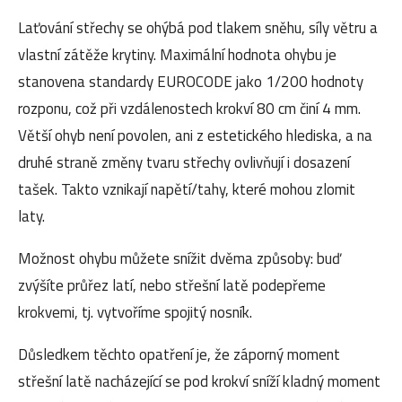
Laťování střechy se ohýbá pod tlakem sněhu, síly větru a
vlastní zátěže krytiny. Maximální hodnota ohybu je
stanovena standardy EUROCODE jako 1/200 hodnoty
rozponu, což při vzdálenostech krokví 80 cm činí 4 mm.
Větší ohyb není povolen, ani z estetického hlediska, a na
druhé straně změny tvaru střechy ovlivňují i dosazení
tašek. Takto vznikají napětí/tahy, které mohou zlomit
laty.
Možnost ohybu můžete snížit dvěma způsoby: buď
zvýšíte průřez latí, nebo střešní latě podepřeme
krokvemi, tj. vytvoříme spojitý nosník.
Důsledkem těchto opatření je, že záporný moment
střešní latě nacházející se pod krokví sníží kladný moment