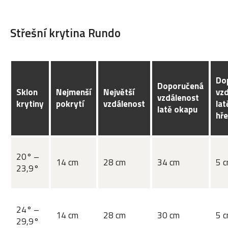
Střešní krytina Rundo
Do
Doporučená
Sklon
Nejmenší
Největší
vz
vzdálenost
krytiny
pokrytí
vzdálenost
lat
latě okapu
hř
20° –
14 cm
28 cm
34 cm
5 
23,9°
24° –
14 cm
28 cm
30 cm
5 
29,9°