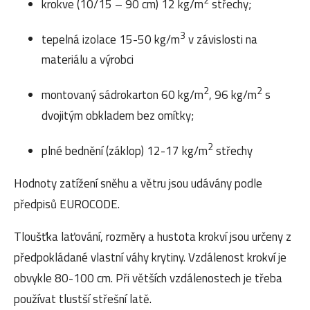
krokve (10/15 – 90 cm) 12 kg/m
střechy;
3
tepelná izolace 15-50 kg/m
v závislosti na
materiálu a výrobci
2
2
montovaný sádrokarton 60 kg/m
, 96 kg/m
s
dvojitým obkladem bez omítky;
2
plné bednění (záklop) 12-17 kg/m
střechy
Hodnoty zatížení sněhu a větru jsou udávány podle
předpisů EUROCODE.
Tloušťka laťování, rozměry a hustota krokví jsou určeny z
předpokládané vlastní váhy krytiny. Vzdálenost krokví je
obvykle 80-100 cm. Při větších vzdálenostech je třeba
používat tlustší střešní latě.