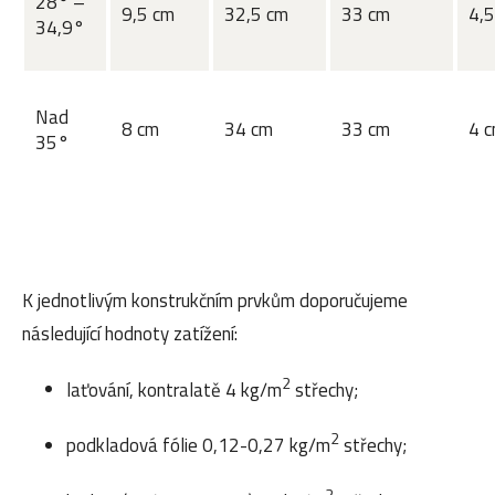
28° –
9,5 cm
32,5 cm
33 cm
4,5
34,9°
Nad
8 cm
34 cm
33 cm
4 
35°
K jednotlivým konstrukčním prvkům doporučujeme
následující hodnoty zatížení:
2
laťování, kontralatě 4 kg/m
střechy;
2
podkladová fólie 0,12-0,27 kg/m
střechy;
2