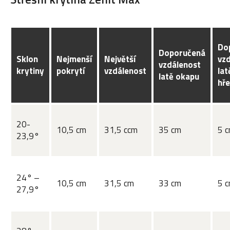
Do
Doporučená
Sklon
Nejmenší
Největší
vz
vzdálenost
krytiny
pokrytí
vzdálenost
lat
latě okapu
hř
20-
10,5 cm
31,5 ccm
35 cm
5 
23,9°
24° –
10,5 cm
31,5 cm
33 cm
5 
27,9°