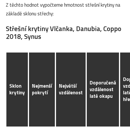
Z těchto hodnot vypočteme hmotnost střešní krytiny na
základě sklonu střechy:
Střešní krytiny Vlčanka, Danubia, Coppo
2018, Synus
Do
Doporučená
Sklon
Nejmenší
Největší
vz
vzdálenost
krytiny
pokrytí
vzdálenost
lat
latě okapu
hř