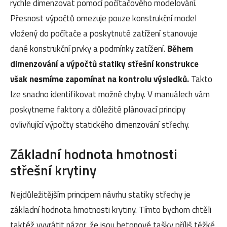
rychle dimenzovat pomocí počítačového modelování.
Přesnost výpočtů omezuje pouze konstrukční model
vložený do počítače a poskytnuté zatížení stanovuje
dané konstrukční prvky a podmínky zatížení.
Během
dimenzování a výpočtů statiky střešní konstrukce
však nesmíme zapomínat na kontrolu výsledků.
Takto
lze snadno identifikovat možné chyby. V manuálech vám
poskytneme faktory a důležité plánovací principy
ovlivňující výpočty statického dimenzování střechy.
Základní hodnota hmotnosti
střešní krytiny
Nejdůležitějším principem návrhu statiky střechy je
základní hodnota hmotnosti krytiny. Tímto bychom chtěli
taktéž vyvrátit názor, že jsou betonové tašky příliš těžké.