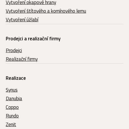
Vytvoření okapové hrany
Vytvoření štítového a komínového lemu
Vytvoření úžlabí
Prodejci a realizační firmy
Prodejci
Realizační firmy
Realizace
Synus
Danubia
Coppo
Rundo
Zenit