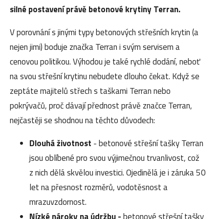
silné postavení právě betonové krytiny Terran.
V porovnání s jinými typy betonových střešních krytin (a
nejen jimi) boduje značka Terran i svým servisem a
cenovou politikou. Výhodou je také rychlé dodání, neboť
na svou střešní krytinu nebudete dlouho čekat. Když se
zeptáte majitelů střech s taškami Terran nebo
pokrývačů, proč dávají přednost právě značce Terran,
nejčastěji se shodnou na těchto důvodech:
Dlouhá životnost
- betonové střešní tašky Terran
jsou oblíbené pro svou výjimečnou trvanlivost, což
z nich dělá skvělou investici. Ojedinělá je i záruka 50
let na přesnost rozměrů, vodotěsnost a
mrazuvzdornost.
Nízké nároky na údržbu -
betonové střešní tašky