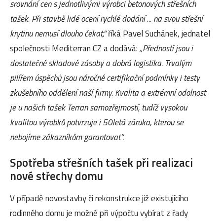
srovnání cen s jednotlivými výrobci betonových střešních
tašek. Při stavbě lidé ocení rychlé dodání ... na svou střešní
krytinu nemusí dlouho čekat,“
říká Pavel Suchánek, jednatel
společnosti Mediterran CZ a dodává:
„Předností jsou i
dostatečné skladové zásoby a dobrá logistika. Trvalým
pilířem úspěchů jsou náročné certifikační podmínky i testy
zkušebního oddělení naší firmy. Kvalita a extrémní odolnost
je u našich tašek Terran samozřejmostí, tudíž vysokou
kvalitou výrobků potvrzuje i 50letá záruka, kterou se
nebojíme zákazníkům garantovat“.
Spotřeba střešních tašek při realizaci
nové střechy domu
V případě novostavby či rekonstrukce již existujícího
rodinného domu je možné při výpočtu vybírat z řady