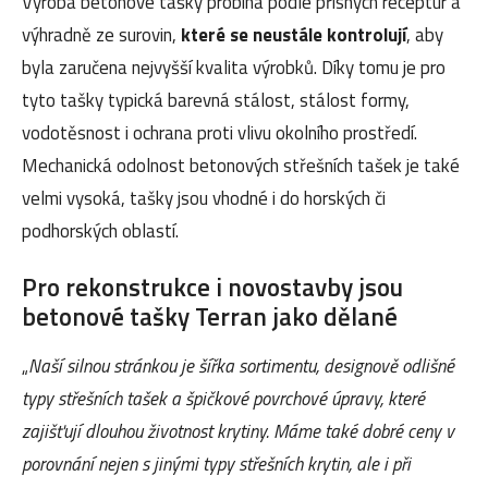
Výroba betonové tašky probíhá podle přísných receptur a
výhradně ze surovin,
které se neustále kontrolují
, aby
byla zaručena nejvyšší kvalita výrobků. Díky tomu je pro
tyto tašky typická barevná stálost, stálost formy,
vodotěsnost i ochrana proti vlivu okolního prostředí.
Mechanická odolnost betonových střešních tašek je také
velmi vysoká, tašky jsou vhodné i do horských či
podhorských oblastí.
Pro rekonstrukce i novostavby jsou
betonové tašky Terran jako dělané
„
Naší silnou stránkou je šířka sortimentu, designově odlišné
typy střešních tašek a špičkové povrchové úpravy, které
zajišťují dlouhou životnost krytiny. Máme také dobré ceny v
porovnání nejen s jinými typy střešních krytin, ale i při