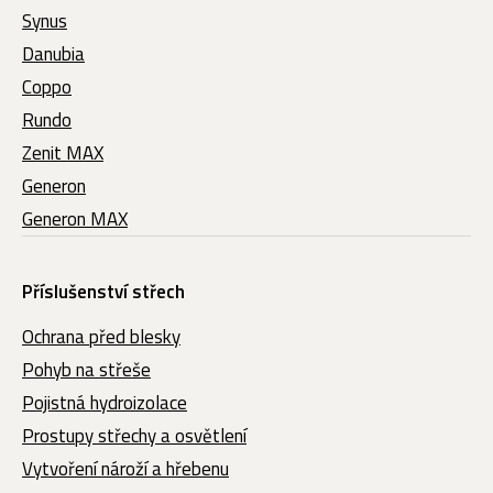
Synus
Danubia
Coppo
Rundo
Zenit MAX
Generon
Generon MAX
Příslušenství střech
Ochrana před blesky
Pohyb na střeše
Pojistná hydroizolace
Prostupy střechy a osvětlení
Vytvoření nároží a hřebenu