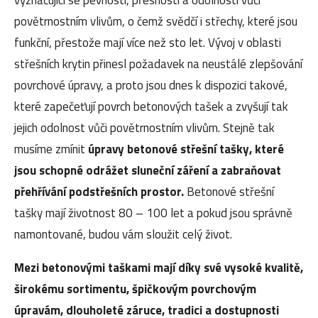
povětrnostním vlivům, o čemž svědčí i střechy, které jsou
funkční, přestože mají více než sto let. Vývoj v oblasti
střešních krytin přinesl požadavek na neustálé zlepšování
povrchové úpravy, a proto jsou dnes k dispozici takové,
které zapečeťují povrch betonových tašek a zvyšují tak
jejich odolnost vůči povětrnostním vlivům. Stejně tak
musíme zmínit
úpravy betonové střešní tašky, které
jsou schopné odrážet sluneční záření a zabraňovat
přehřívání podstřešních prostor.
Betonové střešní
tašky mají životnost 80 – 100 let a pokud jsou správně
namontované, budou vám sloužit celý život.
Mezi betonovými taškami mají díky své vysoké kvalitě,
širokému sortimentu, špičkovým povrchovým
úpravám, dlouholeté záruce, tradici a dostupnosti