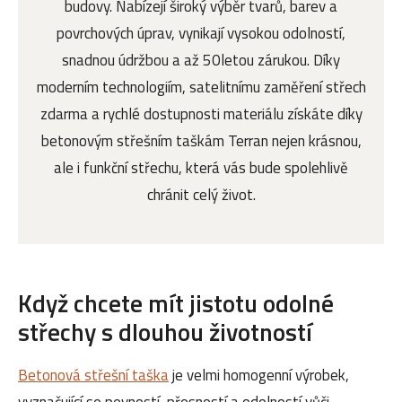
budovy. Nabízejí široký výběr tvarů, barev a
povrchových úprav, vynikají vysokou odolností,
snadnou údržbou a až 50letou zárukou. Díky
moderním technologiím, satelitnímu zaměření střech
zdarma a rychlé dostupnosti materiálu získáte díky
betonovým střešním taškám Terran nejen krásnou,
ale i funkční střechu, která vás bude spolehlivě
chránit celý život.
Když chcete mít jistotu odolné
střechy s dlouhou životností
Betonová střešní taška
je velmi homogenní výrobek,
vyznačující se pevností, přesností a odolností vůči