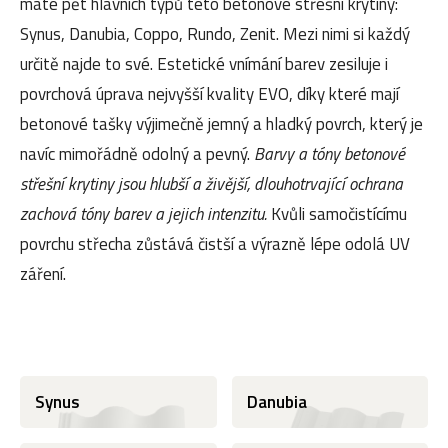
máte pět hlavních typů této betonové střešní krytiny:
Synus, Danubia, Coppo, Rundo, Zenit. Mezi nimi si každý
určitě najde to své. Estetické vnímání barev zesiluje i
povrchová úprava nejvyšší kvality EVO, díky které mají
betonové tašky výjimečně jemný a hladký povrch, který je
navíc mimořádně odolný a pevný.
Barvy a tóny betonové
střešní krytiny jsou hlubší a živější, dlouhotrvající ochrana
zachová tóny barev a jejich intenzitu.
Kvůli samočistícímu
povrchu střecha zůstává čistší a výrazně lépe odolá UV
záření.
Synus
Danubia