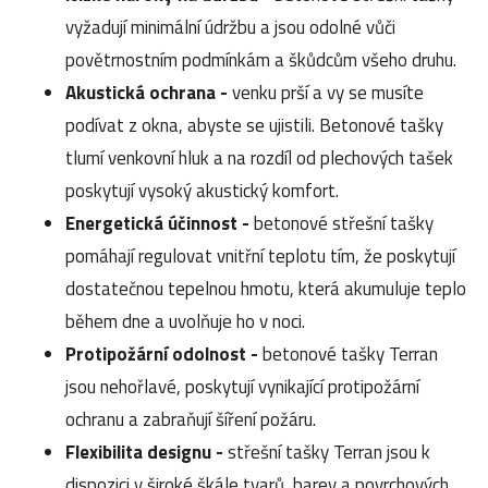
vyžadují minimální údržbu a jsou odolné vůči
povětrnostním podmínkám a škůdcům všeho druhu.
Akustická ochrana -
venku prší a vy se musíte
podívat z okna, abyste se ujistili. Betonové tašky
tlumí venkovní hluk a na rozdíl od plechových tašek
poskytují vysoký akustický komfort.
Energetická účinnost -
betonové střešní tašky
pomáhají regulovat vnitřní teplotu tím, že poskytují
dostatečnou tepelnou hmotu, která akumuluje teplo
během dne a uvolňuje ho v noci.
Protipožární odolnost -
betonové tašky Terran
jsou nehořlavé, poskytují vynikající protipožární
ochranu a zabraňují šíření požáru.
Flexibilita designu -
střešní tašky Terran jsou k
dispozici v široké škále tvarů, barev a povrchových