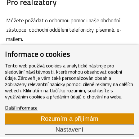
Pro realizátory
Můžete požádat o odbornou pomoc i naše obchodní
zástupce, obchodní oddělení telefonicky, písemně, e-
mailem.
Informace o cookies
Kontakty
Tento web používá cookies a analytické nástroje pro
sledování návštěvnosti, které mohou obsahovat osobní
údaje. Zároveň je vám také personalizován obsah a
zobrazeny relevantní nabídky pomoci cílené reklamy na dalších
webech. Kliknutím na tlačítko rozumím, souhlasíte s
využíváním cookies a předáním údajů o chování na webu.
Copyright © 2026, MEDITERRAN CZ s.r.o.
Další informace
Cookies
GDPR
Mapa webu
Rozumím a přijímám
Nastavení