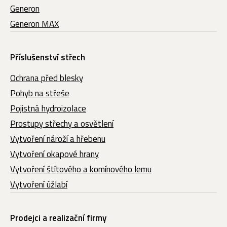
Generon
Generon MAX
Příslušenství střech
Ochrana před blesky
Pohyb na střeše
Pojistná hydroizolace
Prostupy střechy a osvětlení
Vytvoření nároží a hřebenu
Vytvoření okapové hrany
Vytvoření štítového a komínového lemu
Vytvoření úžlabí
Prodejci a realizační firmy