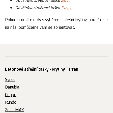
Odvětrávací/větrací taška
Zenit,
Odvětrávací/větrací taška
Synus.
Pokud si nevíte rady s výběrem střešní krytiny, obraťte se
na nás, pomůžeme vám se zorientovat.
Betonové střešní tašky - krytiny Terran
Synus
Danubia
Coppo
Rundo
Zenit MAX