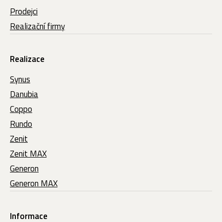
Prodejci
Realizační firmy
Realizace
Synus
Danubia
Coppo
Rundo
Zenit
Zenit MAX
Generon
Generon MAX
Informace